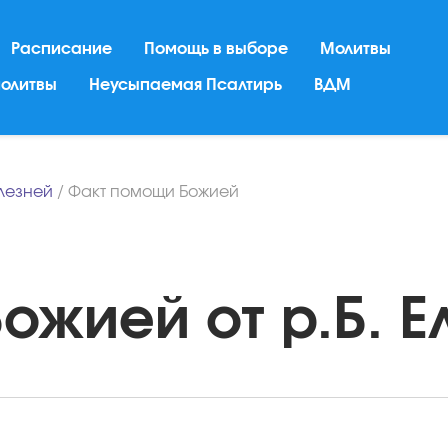
Расписание
Помощь в выборе
Молитвы
молитвы
Неусыпаемая Псалтирь
ВДМ
лезней
/
Факт помощи Божией
жией от р.Б. Ел