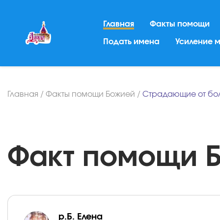
Главная
Факты помощи
Подать имена
Усиление 
Главная
/
Факты помощи Божией
/
Страдающие от бо
Факт помощи Бо
р.Б. Елена