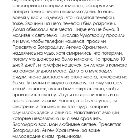
автосервиса потеряли телефон, обнаружили
потерю только через несколько дней. То есть,
время ушло и надежда, что найдется телефон,
тоже. Звонили на него, телефон был разряжен.
Дома обыскали все места, нигде его не было. В
молитве к святителю Николаю Чудотворцу просили
я и муж, чтобы телефон нашелся, просили
Пресвятую Богородицу, Ангела-Хранителя,
надеялись на чудо, хотя смирились, что потеряли,
потому что шансов не было никаких. Но прошло 10
дней дней, и телефон нашелся, он лежал в комнате
на самом видном месте. До этого муж ходил
рядом, что-то доставал из этого места, телефона не
было. Тут меня потянуло в комнату, потому что шел
какой-то запах, нужно было открыть окно, чтобы
проветрить комнату. И тут я поворачиваюсь и не
верю своим глазам. Честно, это был ступор, ты
смотришь и понимаешь: это- чудо, которое
случилось здесь и сейчас. Накатывают эмоции,
которые невозможно ни с чем сравнить.
Благодарю вас, мои любимые святые, Пресвятая
Богородица, Ангел-Хранитель, за ваше
милосердие к нам, грешникам.