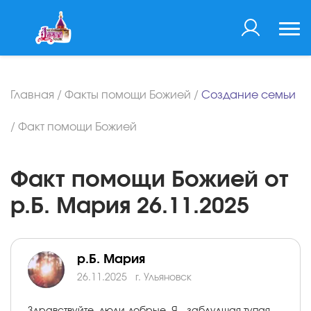
Главная
/
Факты помощи Божией
/
Создание семьи
/
Факт помощи Божией
Факт помощи Божией от
р.Б. Мария 26.11.2025
р.Б. Мария
26.11.2025
г. Ульяновск
Здравствуйте, люди добрые. Я - заблудшая тупая