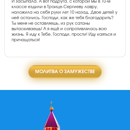
И засыпала. А вот подруга, с которой мы в 10-м
классе ездили в Троице-Сергиеву лавру,
наложила на себя руки лет 10 назад. Двое детей у
неё остались. Господи, как же тебя благодарить?
Ты меня не оставляешь, из рук сатаны
вытаскиваешь! А я ещё и сопротивлялась всю
жизнь. Я иду к Тебе, Господи, прости! Иду каяться и
причащаться!
МОЛИТВА О ЗАМУЖЕСТВЕ