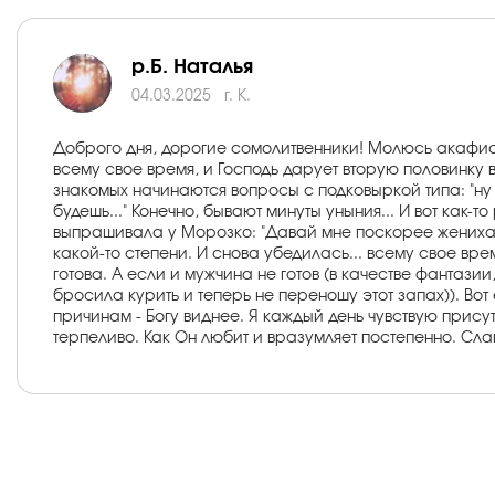
р.Б. Наталья
04.03.2025
г. К.
Доброго дня, дорогие сомолитвенники! Молюсь акафистом
всему свое время, и Господь дарует вторую половинку в 
знакомых начинаются вопросы с подковыркой типа: "ну к
будешь..." Конечно, бывают минуты уныния... И вот ка
выпрашивала у Морозко: "Давай мне поскорее жениха, да 
какой-то степени. И снова убедилась... всему свое вре
готова. А если и мужчина не готов (в качестве фантази
бросила курить и теперь не переношу этот запах)). Вот
причинам - Богу виднее. Я каждый день чувствую присут
терпеливо. Как Он любит и вразумляет постепенно. Слав