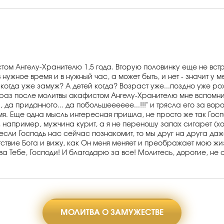
 Ангелу-Хранителю 1,5 года. Вторую половинку еще не встрети
нужное время и в нужный час, а может быть, и нет - значит у м
огда уже замуж? А детей когда? Возраст уже...поздно уже рож
к-то раз после молитвы акафистом Ангелу-Хранителю мне вспо
приданного... да побольшееееее...!!!" и трясла его за воротн
мя. Еще одна мысль интересная пришла, не просто же так Госпо
и, например, мужчина курит, а я не переношу запах сигарет (
 если Господь нас сейчас познакомит, то мы друг на друга даж
ствие Бога и вижу, как Он меня меняет и преображает мою жизн
а Тебе, Господи! И благодарю за все! Молитесь, дорогие, не 
МОЛИТВА О ЗАМУЖЕСТВЕ