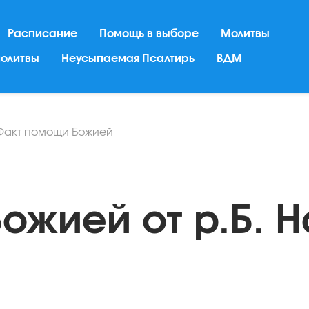
Расписание
Помощь в выборе
Молитвы
молитвы
Неусыпаемая Псалтирь
ВДМ
Факт помощи Божией
ожией от р.Б. Н