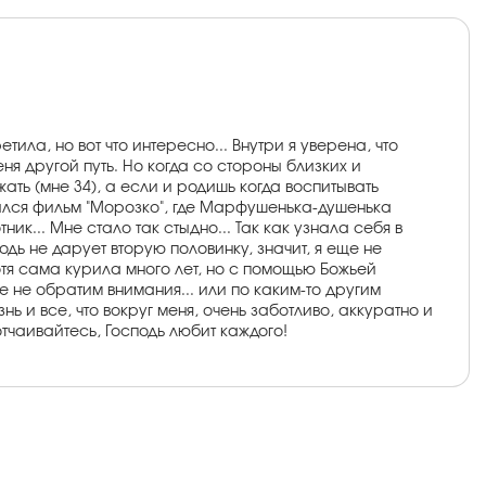
ла, но вот что интересно... Внутри я уверена, что
еня другой путь. Но когда со стороны близких и
ать (мне 34), а если и родишь когда воспитывать
мнился фильм "Морозко", где Марфушенька-душенька
ик... Мне стало так стыдно... Так как узнала себя в
дь не дарует вторую половинку, значит, я еще не
хотя сама курила много лет, но с помощью Божьей
е не обратим внимания... или по каким-то другим
ь и все, что вокруг меня, очень заботливо, аккуратно и
отчаивайтесь, Господь любит каждого!