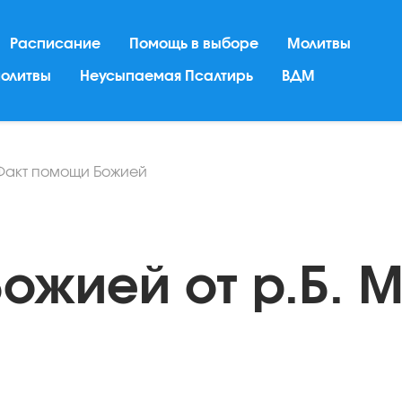
Расписание
Помощь в выборе
Молитвы
молитвы
Неусыпаемая Псалтирь
ВДМ
Факт помощи Божией
ожией от р.Б. 