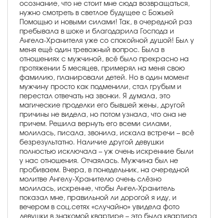
осознание, что не стоит мне сюда возвращаться,
нужно смотреть в светлое будущее с Божьей
Помощью и новыми силами! Так, в очередной раз
пребывала в шоке и благодарила Господа и
Ангела-Хранителя уже со спокойной душой! Был у
меня ещё один тревожный вопрос. Была в
отношениях с мужчиной, всё было прекрасно на
протяжении 5 месяцев, примерял на меня свою
фамилию, планировали детей. Но в один момент
мужчину просто как подменили, стал грубым и
перестал отвечать на звонки. Я думала, это
магические проделки его бывшей жены, другой
причины не видела, но потом узнала, что она не
причем. Решила вернуть его всеми силами,
молилась, писала, звонила, искала встречи – всё
безрезультатно. Наличие другой девушки
полностью исключала – уж очень искренние были
у нас отношения. Отчаялась. Мужчина был не
пробиваем. Вчера, в понедельник, на очередной
молитве Ангелу-Хранителю очень слёзно
молилась, искренне, чтобы Ангел-Хранитель
показал мне, правильной ли дорогой я иду, и
вечером в соц.сетях «случайно» увидела фото
девушки в знакомой квартире – это была квартира