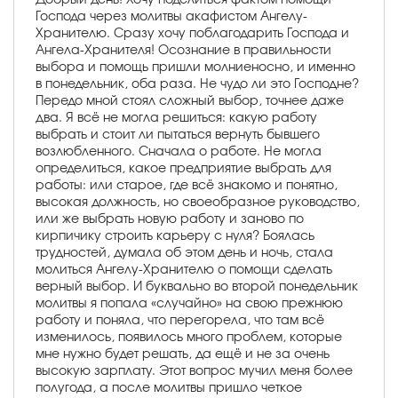
Господа через молитвы акафистом Ангелу-
Хранителю. Сразу хочу поблагодарить Господа и
Ангела-Хранителя! Осознание в правильности
выбора и помощь пришли молниеносно, и именно
в понедельник, оба раза. Не чудо ли это Господне?
Передо мной стоял сложный выбор, точнее даже
два. Я всё не могла решиться: какую работу
выбрать и стоит ли пытаться вернуть бывшего
возлюбленного. Сначала о работе. Не могла
определиться, какое предприятие выбрать для
работы: или старое, где всё знакомо и понятно,
высокая должность, но своеобразное руководство,
или же выбрать новую работу и заново по
кирпичику строить карьеру с нуля? Боялась
трудностей, думала об этом день и ночь, стала
молиться Ангелу-Хранителю о помощи сделать
верный выбор. И буквально во второй понедельник
молитвы я попала «случайно» на свою прежнюю
работу и поняла, что перегорела, что там всё
изменилось, появилось много проблем, которые
мне нужно будет решать, да ещё и не за очень
высокую зарплату. Этот вопрос мучил меня более
полугода, а после молитвы пришло четкое