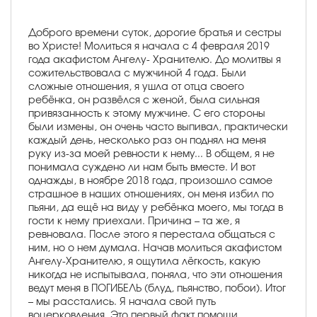
Доброго времени суток, дорогие братья и сестры
во Христе! Молиться я начала с 4 февраля 2019
года акафистом Ангелу- Хранителю. До молитвы я
сожительствовала с мужчиной 4 года. Были
сложные отношения, я ушла от отца своего
ребёнка, он развёлся с женой, была сильная
привязанность к этому мужчине. С его стороны
были измены, он очень часто выпивал, практически
каждый день, несколько раз он поднял на меня
руку из-за моей ревности к нему... В общем, я не
понимала суждено ли нам быть вместе. И вот
однажды, в ноябре 2018 года, произошло самое
страшное в наших отношениях, он меня избил по
пьяни, да ещё на виду у ребёнка моего, мы тогда в
гости к нему приехали. Причина – та же, я
ревновала. После этого я перестала общаться с
ним, но о нем думала. Начав молиться акафистом
Ангелу-Хранителю, я ощутила лёгкость, какую
никогда не испытывала, поняла, что эти отношения
ведут меня в ПОГИБЕЛЬ (блуд, пьянство, побои). Итог
– мы расстались. Я начала свой путь
воцерковления. Это первый факт помощи.