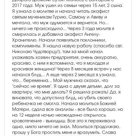
2017 года. Муж ушел из семьи через 15 лет, 2 сына.
Я узнала о молитве и начала читать акафист
святым мученикам Гурию, Самону и Авиву и
мечтала, что муж одумается и вернется. Но...
ничего не происходило... Через 3 года молитв я
смирилась и добавила акафист Ангелу-
Хранителю. Начали появляться поклонники,
комплименты. Я нашла новую работу (спасибо свт.
Николаю Чудотворцу!), там за мной начал
ухаживать хозяин предприятия, очень аккуратно,
красиво, с ним я вспомнила, что я молодая и
красивая женщина! Через 8 месяцев встреч у нас
начался блуд... А еще через 2 месяца я узнала,
что... беременна... Мой мужчина сказал, что
"сейчас не время". Я одна с двумя детьми, долг за
квартиру, что мне делать? Я решила рожать! Да, я
виновата, что допустила блуд, но убить своего
ребеночка не смогла. Начала молиться Божией
Матери, сдала все анализы - все было хорошо, но
на 12 неделе ночью неожиданно открылось
кровотечение - выкидыш. Все это я переживала
одна, никто ничего не знал. Молиться продолжаю,
прошу у Бога простить меня и вразумить. Слава