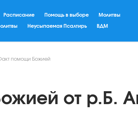
Расписание
Помощь в выборе
Молитвы
молитвы
Неусыпаемая Псалтирь
ВДМ
Факт помощи Божией
ожией от р.Б. 