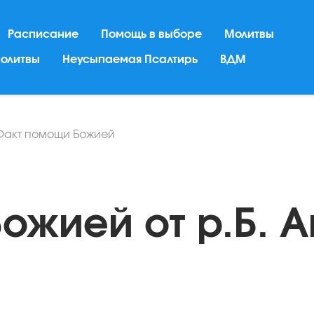
Расписание
Помощь в выборе
Молитвы
молитвы
Неусыпаемая Псалтирь
ВДМ
Факт помощи Божией
ожией от р.Б. 