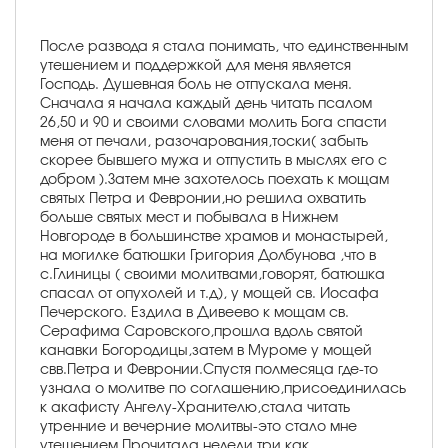
После развода я стала понимать, что единственным
утешением и поддержкой для меня является
Господь. Душевная боль не отпускала меня.
Сначала я начала каждый день читать псалом
26,50 и 90 и своими словами молить Бога спасти
меня от печали, разочарования,тоски( забыть
скорее бывшего мужа и отпустить в мыслях его с
добром ).Затем мне захотелось поехать к мощам
святых Петра и Февронии,но решила охватить
больше святых мест и побывала в Нижнем
Новгороде в большинстве храмов и монастырей,
на могилке батюшки Григория Долбунова ,что в
с.Глиницы ( своими молитвами,говорят, батюшка
спасал от опухолей и т.д), у мощей св. Иосафа
Печерского. Ездила в Дивеево к мощам св.
Серафима Саровского,прошла вдоль святой
канавки Богородицы,затем в Муроме у мощей
свв.Петра и Февронии.Спустя полмесяца где-то
узнала о молитве по соглашению,присоединилась
к акафисту Ангелу-Хранителю,стала читать
утренние и вечерние молитвы-это стало мне
утешением.Прочитала недели три,как