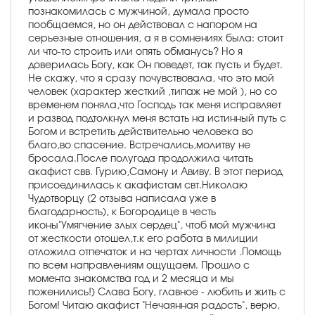
познакомилась с мужчиной, думала просто
пообщаемся, но он действовал с напором на
серьезные отношения, а я в сомнениях была: стоит
ли что-то строить или опять обманусь? Но я
доверилась Богу, как Он поведет, так пусть и будет.
Не скажу, что я сразу почувствовала, что это мой
человек (характер жесткий ,типаж не мой ), но со
временем поняла,что Господь так меня исправляет
и развод подтолкнул меня встать на истинный путь с
Богом и встретить действительно человека во
благо,во спасение. Встречались,молитву не
бросала.После полугода продолжила читать
акафист свв. Гурию,Самону и Авиву. В этот период
присоединилась к акафистам свт.Николаю
Чудотворцу (2 отзыва написала уже в
благодарность), к Богородице в честь
иконы"Умягчение злых сердец", чтоб мой мужчина
от жесткости отошел,т.к его работа в милиции
отложила отпечаток и на чертах личности .Помощь
по всем направлениям ощущаем. Прошло с
момента знакомства год и 2 месяца и мы
поженились!) Слава Богу, главное - любить и жить с
Богом! Читаю акафист "Нечаянная радость", верю,