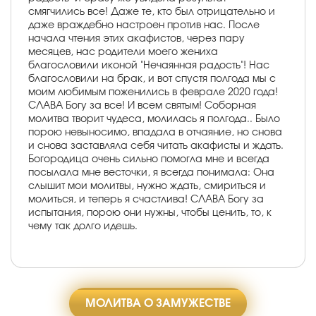
смягчились все! Даже те, кто был отрицательно и
даже враждебно настроен против нас. После
начала чтения этих акафистов, через пару
месяцев, нас родители моего жениха
благословили иконой "Нечаянная радость"! Нас
благословили на брак, и вот спустя полгода мы с
моим любимым поженились в феврале 2020 года!
СЛАВА Богу за все! И всем святым! Соборная
молитва творит чудеса, молилась я полгода.. Было
порою невыносимо, впадала в отчаяние, но снова
и снова заставляла себя читать акафисты и ждать.
Богородица очень сильно помогла мне и всегда
посылала мне весточки, я всегда понимала: Она
слышит мои молитвы, нужно ждать, смириться и
молиться, и теперь я счастлива! СЛАВА Богу за
испытания, порою они нужны, чтобы ценить, то, к
чему так долго идешь.
МОЛИТВА О ЗАМУЖЕСТВЕ