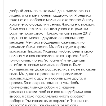
Добрый день, почти каждый день читала отзывы
людей, и они меня очень поддержали! Я решила
тоже начать соборно молиться акафистом Ангелу
Хранителю о создании семьи. Читала его ночами,
было очень тяжело, но я шла упорно к цели, ни
разу не пропустила! Начала читать в июле 2019
года, на тот момент дружила с парнем пару
месяцев. Мечтали в будущем пожениться, но
родители были против. Мы оба ходим в храм,
молились Николаю Угоднику, чтоб встретить свою
половину и познакомились тоже в храме. Чтоб
точно понять, что это "тот самый" и не сделать
ошибки, я начала молиться соборно. Были
искушения, мы даже расставались, но не по своей
воле. Мы даже на расстоянии продолжали
молиться друг о друге и любить друг друга, и
просить Бога открыть нам наш путь. Чтобы
примириться между собой и с нашими
родственниками, чтоб они все же одобрили наш
выбор, я стала параллельно читать акафист
соборно "Умягчение злых сердец" и "Нечаянная
радость" и сразу же увидела результат -