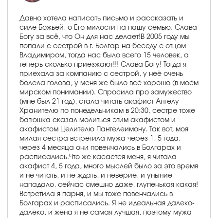
Давно хотела написать письмо и рассказать и
силе Божьей, о Его милости на нашу семью. Слава
Богу за всё, что Он для нас делает!В 2005 году мы
попали с сестрой в г. Болгар на беседу с отцом
Владимиром, тогда нас было всего 15 человек, а
теперь сколько приезжают!!! Слава Богу! Тогда я
приехала за компанию с сестрой, у неё очень
болела голова, у меня же было всё хорошо (в моём
мирском понимании). Спросила про замужество
(мне был 21 год), стала читать акафист Ангелу
Хранителю по понедельникам в 20:30, сестре тоже
батюшка сказал молиться этим акафистом и
акафистом Целителю Пантелеимону. Так вот, моя
милая сестра встретила мужа через 1, 5 года,
через 4 месяца они повенчались в Болгарах и
расписались.Что же касается меня, я читала
акафист 4, 5 года, много мыслей было за это время
и не читать, и не ждать, и неверие, и уныние
нападало, сейчас смешно даже, глупенькая какая!
Встретила я парня, и мы тоже повенчались в
Болгарах и расписались. Я не идеальная далеко-
далеко, и жена я не самая лучшая, поэтому мужа