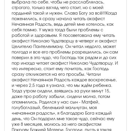
выбрала по себе, чтобы не расслаблялась,
строгого, только взгляд чего стоит, но с моей
гордыней такой и нужен. Слава Богу за всё!!!Когда
поженились, я сразу начала читать акафист
Нечаянная Радость, ведь детей мне хотелось, как
себя помню. У мужа тогда были проблемы с
работой и здоровьем. Я посоветовала ему читать
акафист Николаю Чудотворцу в четверг и акафист
Целителю Пантелеимону. Он читал недолго, может
полгода и все его проблемы разрешились, он сам
поверил в это чудо, что Господь так рядом и до сих
пор иногда читает акафист Николаю Чудотворцу. И
что интересно, стоит ему почитать, как Господь
сразу откликается на его просьбы. Читали
акафист Нечаянная Радость каждое воскресенье,
и через 2,5 года я узнала, что мы ждём ребенка.
Тогда утром сидели, взявшись за руки минут 15,
даже про работу забыли, сидели молча, потом
опомнились. Родился у нас сын - Матфей,
голубоглазый, беленький мальчуган, моя
«нечаянная радость», я благодарю Бога каждый
день, что Он подарил мне такое чудо, сейчас ему
уже 8 месяцев, молюсь за него акафистом
Покрову Божией Матери. Господи, пусть я такая