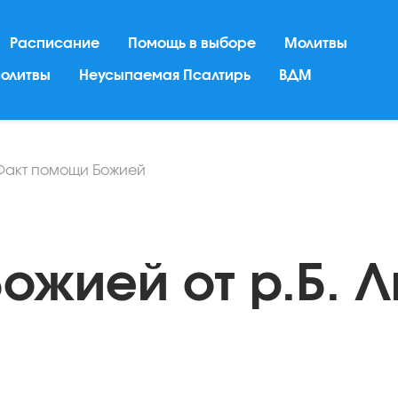
Расписание
Помощь в выборе
Молитвы
молитвы
Неусыпаемая Псалтирь
ВДМ
Факт помощи Божией
ожией от р.Б. 