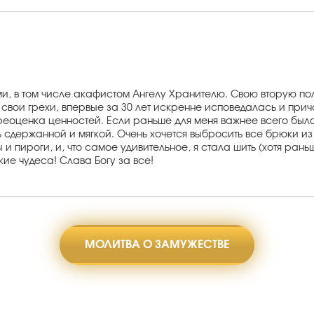
 в том числе акафистом Ангелу Хранителю. Свою вторую поло
вои грехи, впервые за 30 лет искренне исповедалась и прича
еоценка ценностей. Если раньше для меня важнее всего было т
ть сдержанной и мягкой. Очень хочется выбросить все брюки и
ы и пироги, и, что самое удивительное, я стала шить (хотя ра
кие чудеса! Слава Богу за все!
МОЛИТВА О ЗАМУЖЕСТВЕ