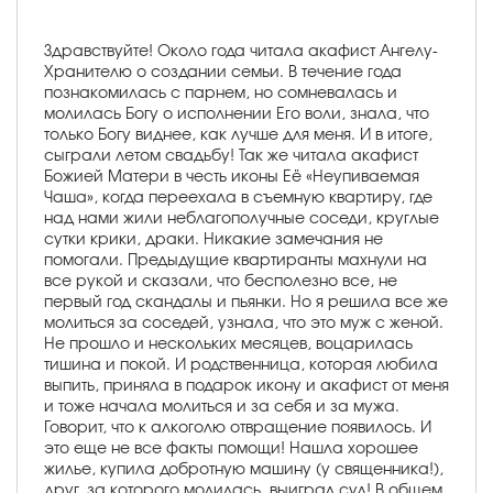
Здравствуйте! Около года читала акафист Ангелу-
Хранителю о создании семьи. В течение года
познакомилась с парнем, но сомневалась и
молилась Богу о исполнении Его воли, знала, что
только Богу виднее, как лучше для меня. И в итоге,
сыграли летом свадьбу! Так же читала акафист
Божией Матери в честь иконы Её «Неупиваемая
Чаша», когда переехала в съемную квартиру, где
над нами жили неблагополучные соседи, круглые
сутки крики, драки. Никакие замечания не
помогали. Предыдущие квартиранты махнули на
все рукой и сказали, что бесполезно все, не
первый год скандалы и пьянки. Но я решила все же
молиться за соседей, узнала, что это муж с женой.
Не прошло и нескольких месяцев, воцарилась
тишина и покой. И родственница, которая любила
выпить, приняла в подарок икону и акафист от меня
и тоже начала молиться и за себя и за мужа.
Говорит, что к алкоголю отвращение появилось. И
это еще не все факты помощи! Нашла хорошее
жилье, купила добротную машину (у священника!),
друг, за которого молилась, выиграл суд! В общем,