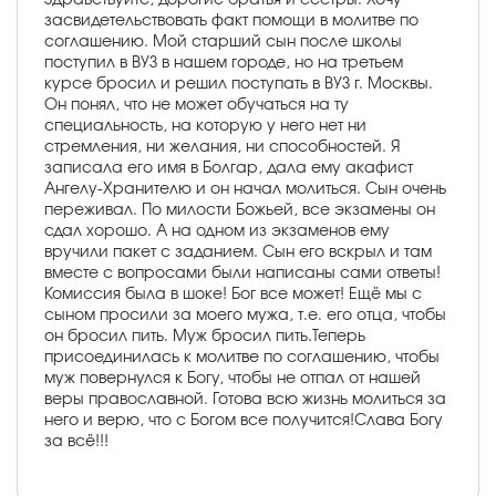
засвидетельствовать факт помощи в молитве по
соглашению. Мой старший сын после школы
поступил в ВУЗ в нашем городе, но на третьем
курсе бросил и решил поступать в ВУЗ г. Москвы.
Он понял, что не может обучаться на ту
специальность, на которую у него нет ни
стремления, ни желания, ни способностей. Я
записала его имя в Болгар, дала ему акафист
Ангелу-Хранителю и он начал молиться. Сын очень
переживал. По милости Божьей, все экзамены он
сдал хорошо. А на одном из экзаменов ему
вручили пакет с заданием. Сын его вскрыл и там
вместе с вопросами были написаны сами ответы!
Комиссия была в шоке! Бог все может! Ещё мы с
сыном просили за моего мужа, т.е. его отца, чтобы
он бросил пить. Муж бросил пить.Теперь
присоединилась к молитве по соглашению, чтобы
муж повернулся к Богу, чтобы не отпал от нашей
веры православной. Готова всю жизнь молиться за
него и верю, что с Богом все получится!Слава Богу
за всё!!!