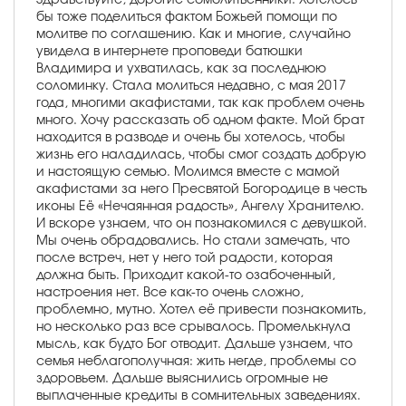
бы тоже поделиться фактом Божьей помощи по
молитве по соглашению. Как и многие, случайно
увидела в интернете проповеди батюшки
Владимира и ухватилась, как за последнюю
соломинку. Стала молиться недавно, с мая 2017
года, многими акафистами, так как проблем очень
много. Хочу рассказать об одном факте. Мой брат
находится в разводе и очень бы хотелось, чтобы
жизнь его наладилась, чтобы смог создать добрую
и настоящую семью. Молимся вместе с мамой
акафистами за него Пресвятой Богородице в честь
иконы Её «Нечаянная радость», Ангелу Хранителю.
И вскоре узнаем, что он познакомился с девушкой.
Мы очень обрадовались. Но стали замечать, что
после встреч, нет у него той радости, которая
должна быть. Приходит какой-то озабоченный,
настроения нет. Все как-то очень сложно,
проблемно, мутно. Хотел её привести познакомить,
но несколько раз все срывалось. Промелькнула
мысль, как будто Бог отводит. Дальше узнаем, что
семья неблагополучная: жить негде, проблемы со
здоровьем. Дальше выяснились огромные не
выплаченные кредиты в сомнительных заведениях.