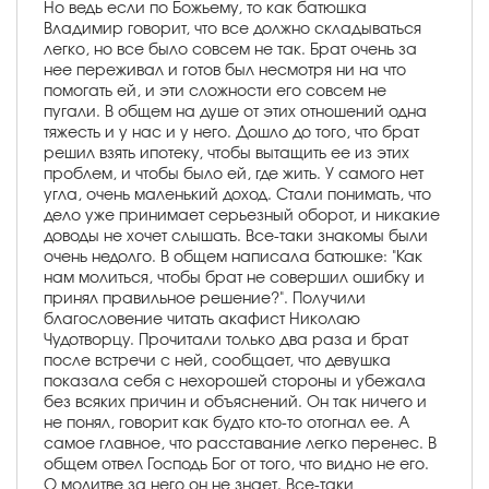
Но ведь если по Божьему, то как батюшка
Владимир говорит, что все должно складываться
легко, но все было совсем не так. Брат очень за
нее переживал и готов был несмотря ни на что
помогать ей, и эти сложности его совсем не
пугали. В общем на душе от этих отношений одна
тяжесть и у нас и у него. Дошло до того, что брат
решил взять ипотеку, чтобы вытащить ее из этих
проблем, и чтобы было ей, где жить. У самого нет
угла, очень маленький доход. Стали понимать, что
дело уже принимает серьезный оборот, и никакие
доводы не хочет слышать. Все-таки знакомы были
очень недолго. В общем написала батюшке: "Как
нам молиться, чтобы брат не совершил ошибку и
принял правильное решение?". Получили
благословение читать акафист Николаю
Чудотворцу. Прочитали только два раза и брат
после встречи с ней, сообщает, что девушка
показала себя с нехорошей стороны и убежала
без всяких причин и объяснений. Он так ничего и
не понял, говорит как будто кто-то отогнал ее. А
самое главное, что расставание легко перенес. В
общем отвел Господь Бог от того, что видно не его.
О молитве за него он не знает. Все-таки