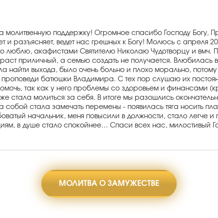
за молитвенную поддержку! Огромное спасибо Господу Богу, П
т и разъясняет, ведет нас грешных к Богу! Молюсь с апреля 
 что люблю, акафистами Святителю Николаю Чудотворцу и вмч.
озраст приличный, а семью создать не получается. Влюбилась 
гла найти выхода, было очень больно и плохо морально, потому
а проповеди батюшки Владимира. С тех пор слушаю их постоянн
о помочь, так как у него проблемы со здоровьем и финансами (
е стала молиться за себя. В итоге мы разошлись окончательно 
 собой стала замечать перемены - появилась тяга носить пла
оватый начальник, меня повысили в должности, стало легче и 
циям, в душе стало спокойнее… Спаси всех нас, милостивый Г
МОЛИТВА О ЗАМУЖЕСТВЕ