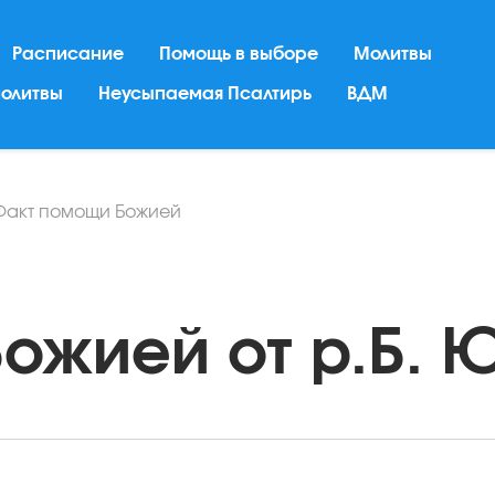
Расписание
Помощь в выборе
Молитвы
молитвы
Неусыпаемая Псалтирь
ВДМ
Факт помощи Божией
жией от р.Б. Ю