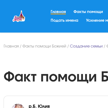
Главная
Факты помощи
Подать имена
Усиление 
Главная
/
Факты помощи Божией
/
Создание семьи
/
Факт помощи Бо
р.Б. Юлия