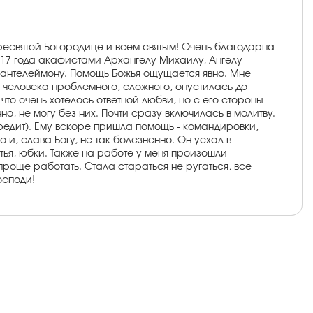
ресвятой Богородице и всем святым! Очень благодарна
2017 года акафистами Архангелу Михаилу, Ангелу
 Пантелеймону. Помощь Божья ощущается явно. Мне
в человека проблемного, сложного, опустилась до
 что очень хотелось ответной любви, но с его стороны
о, не могу без них. Почти сразу включилась в молитву.
кредит). Ему вскоре пришла помощь - командировки,
и, слава Богу, не так болезненно. Он уехал в
тья, юбки. Также на работе у меня произошли
проще работать. Стала стараться не ругаться, все
осподи!