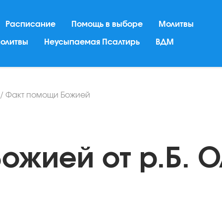
Расписание
Помощь в выборе
Молитвы
молитвы
Неусыпаемая Псалтирь
ВДМ
/
Факт помощи Божией
ожией от р.Б. 