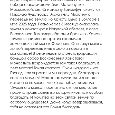
соборно акафистами блж. Матронушке
Московской, свт. Спиридону Тримифунтскому, свт.
Николаю Чудотворцу, Архангелу Михаилу о
переезде на землю, ко Христу. Была в Болгаре в
мае 2025 года. Ровно через 3 месяца оказалась
чудом в монастыре в Иркутской области, в селе
Верхоленск. Там живут сёстры и братья во Христе,
трудятся при монастыре, их окормляет
замечательный монах Феропонт. Они зовут меня с
дочкой переехать жить в село и помогать в
монастыре! В селе недавно отреставрировали
большой собор Воскресения Христова!
Монастырь возрождается! Там такая благодать в
этих местах! Такая красота. Очень надеюсь, что
Господь так управит, и мы переедем, благодарю
всех за молитву! Может так случится, и я на это
искренне надеюсь, что когда-нибудь команда
"Духовного маяка" посетит это святое место, где
пролита кровь ссыльных каторжников, там особая
благодать. И молитва на этой святой земле по
особому ощущается. Даже когда возвращаешься,
тебя не оставляет эта Божья благодать.