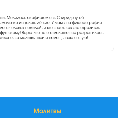
щи. Молилась акафистом свт. Спиридону об
 А мамочке исцелить лёгкие. У мамы на флюорографии
еня человек пожилой, и кто знает, как это отразится.
унтскому! Верю, что по его молитве все разрешилось.
идоне, за молитвы твои и помощь твою святую!
Молитвы