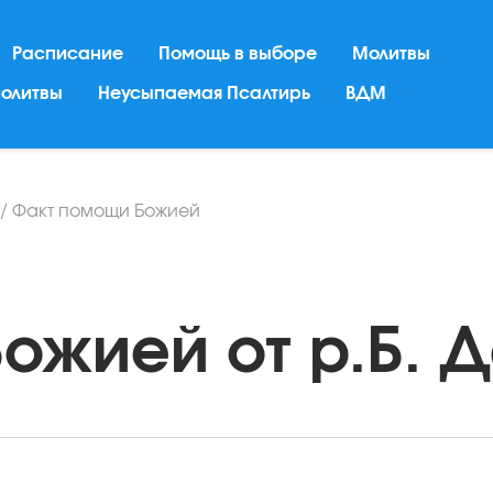
Расписание
Помощь в выборе
Молитвы
молитвы
Неусыпаемая Псалтирь
ВДМ
/
Факт помощи Божией
жией от р.Б. Да