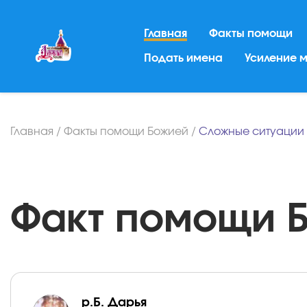
Главная
Факты помощи
Подать имена
Усиление 
Главная
/
Факты помощи Божией
/
Сложные ситуации
Факт помощи Бо
р.Б. Дарья