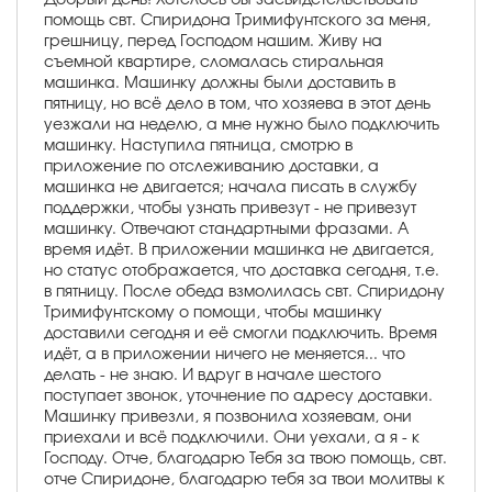
помощь свт. Спиридона Тримифунтского за меня,
грешницу, перед Господом нашим. Живу на
съемной квартире, сломалась стиральная
машинка. Машинку должны были доставить в
пятницу, но всё дело в том, что хозяева в этот день
уезжали на неделю, а мне нужно было подключить
машинку. Наступила пятница, смотрю в
приложение по отслеживанию доставки, а
машинка не двигается; начала писать в службу
поддержки, чтобы узнать привезут - не привезут
машинку. Отвечают стандартными фразами. А
время идёт. В приложении машинка не двигается,
но статус отображается, что доставка сегодня, т.е.
в пятницу. После обеда взмолилась свт. Спиридону
Тримифунтскому о помощи, чтобы машинку
доставили сегодня и её смогли подключить. Время
идёт, а в приложении ничего не меняется... что
делать - не знаю. И вдруг в начале шестого
поступает звонок, уточнение по адресу доставки.
Машинку привезли, я позвонила хозяевам, они
приехали и всё подключили. Они уехали, а я - к
Господу. Отче, благодарю Тебя за твою помощь, свт.
отче Спиридоне, благодарю тебя за твои молитвы к