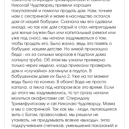
Николай Чудотворец привели хороших
покупателей и помогли продать дом. Нам, точнее
нам с сестренкой и маме в наследство остался
дом от нашей бабушки. Сначала мы его сдавали
иногда, но так как дом старый и стал непригодным
для жилья (нужен был или капитальный ремонт или
уже под снос), мы начали задумываться о том,
чтобы продать его. Было жалко, ведь это память о
бабушке, нашем детстве. Но зимой произошло
беда - из-за сильных морозов в подполе дома
лопнула труба. Об этом мы узнали примерно
только через неделю, когда приехали проверить
дом и «случайно» заглянули в подпол. В
бабушкином доме их было 2. Уже на тот момент
воды было по колено. В обоих! Вода не просто
капала, а текла под напором все это время. Если
до этого мы задумывались, то тут сразу начали
молиться акафистами свт. Спиридону
Тримифунтскому и свт.Николаю Чудотворцу. Мама
и мы с сестренкой. Так как мы - люди, пытающиеся
жить с Богом, православно, мы решили не
утаивать, не придумывать всякие «выходы», типа
подкручивания счетчиков, уменьшения показаний и