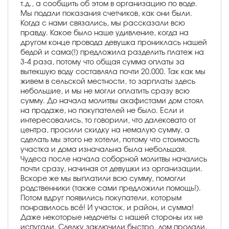
т.д., а сообщить об этом в организацию по воде.
Мы подали показания счетчиков, как они были.
Когда с нами связались, мы рассказали всю
правду. Какое было наше удивление, когда на
другом конце провода девушка прониклась нашей
бедой и сама(!) предложила разделить платеж на
3-4 раза, потому что общая сумма оплаты за
вытекшую воду составляла почти 20.000. Так как мы
живем в сельской местности, то зарплаты здесь
небольшие, и мы не могли оплатить сразу всю
сумму. До начала молитвы акафистами дом стоял
на продаже, но покупателей не было. Если и
интересовались, то говорили, что далековато от
центра, просили скидку на немалую сумму, а
сделать мы этого не хотели, потому что стоимость
участка и дома изначальна была небольшая.
Чудеса после начала соборной молитвы начались
почти сразу, начиная от девушки из организации.
Вскоре же мы выплатили всю сумму, помогли
родственники (также сами предложили помощь!).
Потом вдруг появились покупатели, которым
понравилось всё! И участок, и район, и сумма!
Даже некоторые недочеты с нашей стороны их не
испугали. Сделку заключили быстро, дом продали.