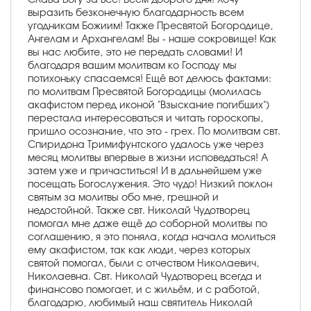
выразить безконечную благодарность всем
угодникам Божиим! Также Пресвятой Богородице,
Ангелам и Архангелам! Вы - наше сокровище! Как
вы нас любите, это не передать словами! И
благодаря вашим молитвам ко Господу мы
потихоньку спасаемся! Ещё вот делюсь фактами:
по молитвам Пресвятой Богородицы (молилась
акафистом перед иконой "Взыскание погибших")
перестала интересоваться и читать гороскопы,
пришло осознание, что это - грех. По молитвам свт.
Спиридона Тримифунтского удалось уже через
месяц молитвы впервые в жизни исповедаться! А
затем уже и причаститься! И в дальнейшем уже
посещать Богослужения. Это чудо! Низкий поклон
святым за молитвы обо мне, грешной и
недостойной. Также свт. Николай Чудотворец
помогал мне даже ещё до соборной молитвы по
соглашению, я это поняла, когда начала молиться
ему акафистом, так как люди, через которых
святой помогал, были с отчеством Николаевич,
Николаевна. Свт. Николай Чудотворец всегда и
финансово помогает, и с жильём, и с работой,
благодарю, любимый наш святитель Николай