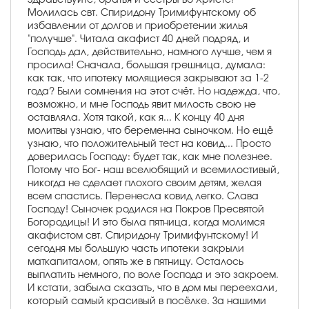
Молилась свт. Спиридону Тримифунтскому об
избавлении от долгов и приобретении жилья
"получше". Читала акафист 40 дней подряд, и
Господь дал, действительно, намного лучше, чем я
просила! Сначала, большая грешница, думала:
как так, что ипотеку молящиеся закрывают за 1-2
года? Были сомнения на этот счёт. Но надежда, что,
возможно, и мне Господь явит милость свою не
оставляла. Хотя такой, как я... К концу 40 дня
молитвы узнаю, что беременна сыночком. Но ещё
узнаю, что положительный тест на ковид... Просто
доверилась Господу: будет так, как мне полезнее.
Потому что Бог- наш вселюбящий и всемилостивый,
никогда не сделает плохого своим детям, желая
всем спастись. Перенесла ковид легко. Слава
Господу! Сыночек родился на Покров Пресвятой
Богородицы! И это была пятница, когда молимся
акафистом свт. Спиридону Тримифунтскому! И
сегодня мы большую часть ипотеки закрыли
маткапиталом, опять же в пятницу. Осталось
выплатить немного, по воле Господа и это закроем.
И кстати, забыла сказать, что в дом мы переехали,
который самый красивый в посёлке. За нашими