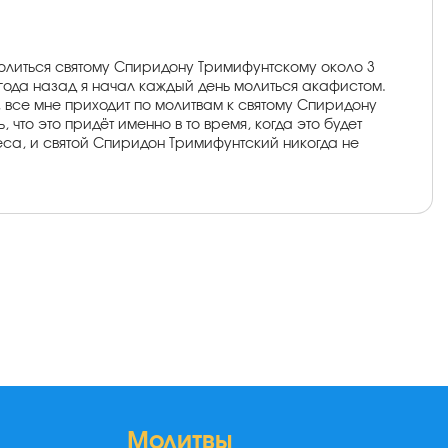
олиться святому Спиридону Тримифунтскому около 3
года назад я начал каждый день молиться акафистом.
шу, все мне приходит по молитвам к святому Спиридону
 что это придёт именно в то время, когда это будет
удеса, и святой Спиридон Тримифунтский никогда не
Молитвы