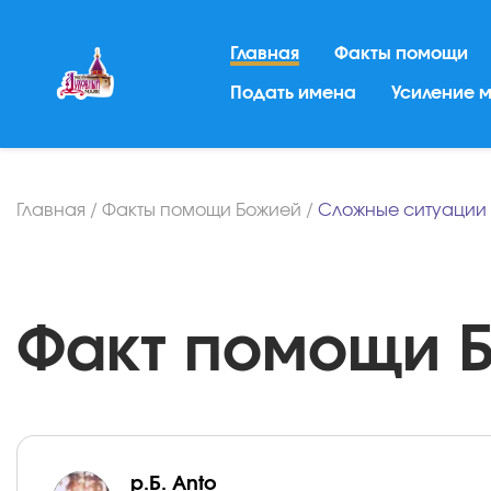
Главная
Факты помощи
Подать имена
Усиление 
Главная
/
Факты помощи Божией
/
Сложные ситуации
Факт помощи Бо
р.Б. Anto