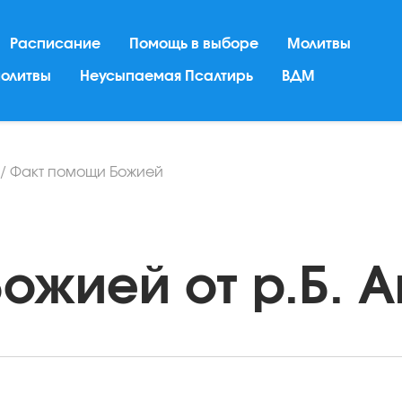
Расписание
Помощь в выборе
Молитвы
молитвы
Неусыпаемая Псалтирь
ВДМ
/
Факт помощи Божией
жией от р.Б. An