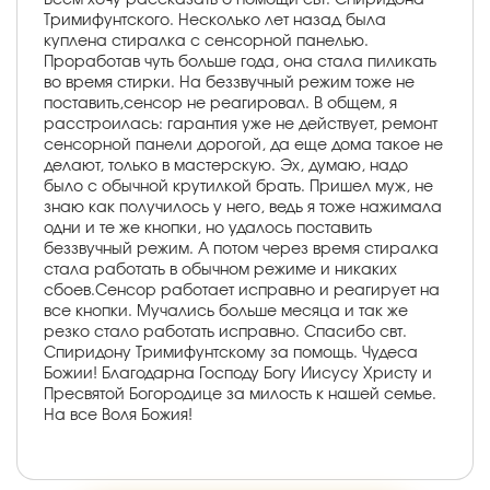
Тримифунтского. Несколько лет назад была
куплена стиралка с сенсорной панелью.
Проработав чуть больше года, она стала пиликать
во время стирки. На беззвучный режим тоже не
поставить,сенсор не реагировал. В общем, я
расстроилась: гарантия уже не действует, ремонт
сенсорной панели дорогой, да еще дома такое не
делают, только в мастерскую. Эх, думаю, надо
было с обычной крутилкой брать. Пришел муж, не
знаю как получилось у него, ведь я тоже нажимала
одни и те же кнопки, но удалось поставить
беззвучный режим. А потом через время стиралка
стала работать в обычном режиме и никаких
сбоев.Сенсор работает исправно и реагирует на
все кнопки. Мучались больше месяца и так же
резко стало работать исправно. Спасибо свт.
Спиридону Тримифунтскому за помощь. Чудеса
Божии! Благодарна Господу Богу Иисусу Христу и
Пресвятой Богородице за милость к нашей семье.
На все Воля Божия!