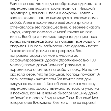
Единственное, что я тогда сообразила сделать - это
перекрестить пламя и произнести: свт. Николай
Чудотворец, помоги! Спаси и сохрани! Хотите -
верьте, хотите - нет, но пламя тут же погасло само
собой. А меня после этого ещё долго трясло и
отпечаталось это происшествие, а вернее сказать
- чудо, которое осталось в моей голове на всю
жизнь. Вообще я заметила такую тенденцию - как
только призываешь Бога на помощь - всё ладится и
спорится. Но если забываешь это сделать - тут же
"выскакивают" различные преграды. Вот,
например, дорогу от моего участка до
асфальтированной дороги (протяженностью 100
метров) после дождя "немного" размыло, я
переживала о том, как на работу поеду. Но потом
сказала себе: "что ты боишься, Господь поможет. А
если встряну - значит сам Бог велит в этот день
никуда не выезжать". Как обычно, села в машину,
перекрестила дорогу, выехала за ворота участка
и поехала, как ни в чем не бывало! Машину даже
не "вело" в сторону! Чудны дела Твои, Господи! Как
говорит отец Владимир, без Бога - не до порога!