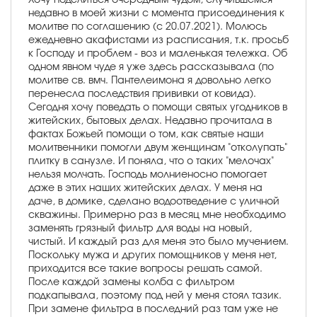
недавно в моей жизни с момента присоединения к
молитве по соглашению (с 20.07.2021). Молюсь
ежедневно акафистами из расписания, т.к. просьб
к Господу и проблем - воз и маленькая тележка. Об
одном явном чуде я уже здесь рассказывала (по
молитве св. вмч. Пантелеимона я довольно легко
перенесла последствия прививки от ковида).
Сегодня хочу поведать о помощи святых угодников в
житейских, бытовых делах. Недавно прочитала в
фактах Божьей помощи о том, как святые наши
молитвенники помогли двум женщинам "отколупать"
плитку в санузле. И поняла, что о таких "мелочах"
нельзя молчать. Господь молниеносно помогает
даже в этих наших житейских делах. У меня на
даче, в домике, сделано водоотведение с уличной
скважины. Примерно раз в месяц мне необходимо
заменять грязный фильтр для воды на новый,
чистый. И каждый раз для меня это было мучением.
Поскольку мужа и других помощников у меня нет,
приходится все такие вопросы решать самой.
После каждой замены колба с фильтром
подкапывала, поэтому под ней у меня стоял тазик.
При замене фильтра в последний раз там уже не