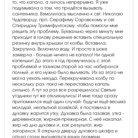
то, что капало, а лилось непрерывно. Я уже
подумывала о том, что придётся вызывать
сантехника. Взмолилась мысленно к свт. Николаю
Чудотворцу, прп. Серафиму Саровскому и свт.
Спиридону Тримифунтскому, чтобы помогли мне
решить эту проблему. Буквально через минуту мне
приходит в голову решение вставить специальную
резинку внутрь крышки от колбы. Вставила.
Закрутила. Включила воду. И просто в шоке
замерла - больше ничего не капало! Ни одной
капельки! До этого я год промучилась с этой
проблемой и тазиком (порой за час набирался
полный, и его нужно было выливать. Из-за этого не
могла уехать никуда. Перекручивала колбу по
нескольку раз, пока не переставало капать
сильно). А тут за раз все разрешилось! Святые
угодники тут же откликнулись! И мне тогда сразу
припомнился ещё один случай: будучи ещё весьма
молодой, неопытной хозяйкой, я поставила в
духовку жарится утку. Духовка была газовая, утка -
деревенская, жирная-прежирная. С неё накапал
жир на дно духовки и, как результат, жир
загорелся. Я открыла дверцу духового шкафа и
оттуда стали вырываться языки пламени.