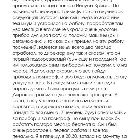
прославить Господа нашего Иисуса Христа. По
молитвам Спиридона Тримифунтского случилась
следующая история: мой сын недавно закончил
техникум и устроился на работу, проработав там
два месяца в его смене украли очень дорогой
прибор для диагностики поломки машины (сын
автомеханик) и так как сын пришел на эту работу
последний, имеется ввиду всего два месяца
отработал, то директор ему так и сказал, что он
первый подозреваемый (сын еще и последний, кто
им пользовался этим прибором, но положил его на
место). И директор сказал, что все пойдут
проходить полиграф, и вор будет оплачивать за эту
услугу за всех. В понедельник сын и еще один
парень должны были проходить полиграф.
Директор решил по два человека проверять. У
сына, как у ученика, еще очень маленькая
зарплата, а директор сказал, если вора не
найдет, то вся смена, 7 человек, будут оплачивать и
за прибор и за полиграф, но сыну пришлось бы
работать полтора месяца бесплатно. Сын был
очень расстроен, первая работа и все так
печально. Я в пятницу, в 20.30, встала на молитву за