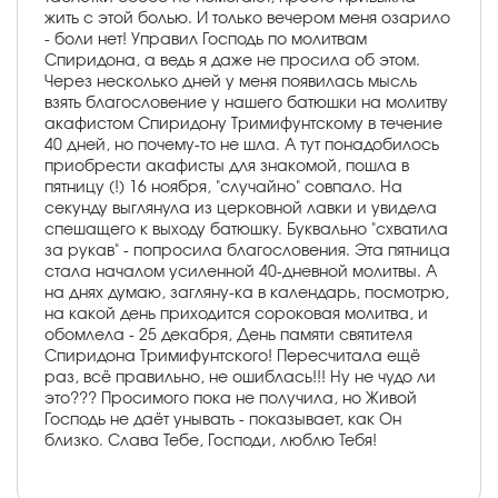
жить с этой болью. И только вечером меня озарило
- боли нет! Управил Господь по молитвам
Спиридона, а ведь я даже не просила об этом.
Через несколько дней у меня появилась мысль
взять благословение у нашего батюшки на молитву
акафистом Спиридону Тримифунтскому в течение
40 дней, но почему-то не шла. А тут понадобилось
приобрести акафисты для знакомой, пошла в
пятницу (!) 16 ноября, "случайно" совпало. На
секунду выглянула из церковной лавки и увидела
спешащего к выходу батюшку. Буквально "схватила
за рукав" - попросила благословения. Эта пятница
стала началом усиленной 40-дневной молитвы. А
на днях думаю, загляну-ка в календарь, посмотрю,
на какой день приходится сороковая молитва, и
обомлела - 25 декабря, День памяти святителя
Спиридона Тримифунтского! Пересчитала ещё
раз, всё правильно, не ошиблась!!! Ну не чудо ли
это??? Просимого пока не получила, но Живой
Господь не даёт унывать - показывает, как Он
близко. Слава Тебе, Господи, люблю Тебя!