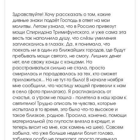
Здравствуйте! Хочу рассказать о том, какие
дивные знаки подаёт Господь в ответ на мои
молитвы. Летом узнала, что в Россию привезут
мощи Спиридона Тримифунтского, и уже сама эта
весть так наполнила душу, что слёзы умиления
заплескались в глазах. Да, я понимала, что
поехать ни в один из ближайших городов, где будут
пребывать мощи святого, не смогу. Лишних денег
нет, еле свожу концы с концами. Но
расстраиваться сильно не стала, просто
смирилась и порадовалась за тех, кто сможет
приложиться... Но не тут-то было! В начале ноября
мне сообщили, что частицу мощей привезли к нам
в село (фото прилагаю). Я расплакалась от
счастья, а утром не пошла - полетела в наш храм к
святителю! Трудно описать те чувства, которые
испытала в то время, это было что-то высокое и
такое близкое, родное. Просила, конечно, помощи
материальной (по глупости влезла в кредит, и
теперь висит на мне, как камень на шее). Совсем
забыла, что уже больше недели болит голова,
таблетки особо не помогают, просто привыкла