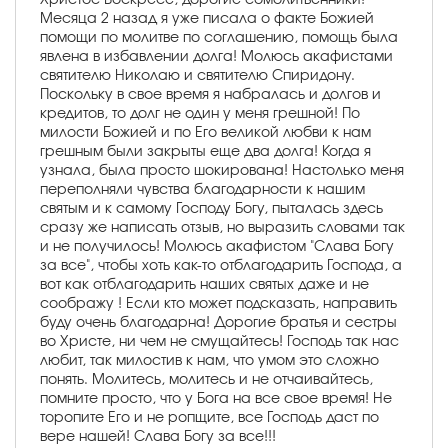
Месяца 2 назад я уже писала о факте Божией
помощи по молитве по соглашению, помощь была
явлена в избавлении долга! Молюсь акафистами
святителю Николаю и святителю Спиридону.
Поскольку в свое время я набралась и долгов и
кредитов, то долг не один у меня грешной! По
милости Божией и по Его великой любви к нам
грешным были закрыты еще два долга! Когда я
узнала, была просто шокирована! Настолько меня
переполняли чувства благодарности к нашим
святым и к самому Господу Богу, пыталась здесь
сразу же написать отзыв, но выразить словами так
и не получилось! Молюсь акафистом "Слава Богу
за все", чтобы хоть как-то отблагодарить Господа, а
вот как отблагодарить наших святых даже и не
соображу ! Если кто может подсказать, направить
буду очень благодарна! Дорогие братья и сестры
во Христе, ни чем не смущайтесь! Господь так нас
любит, так милостив к нам, что умом это сложно
понять. Молитесь, молитесь и не отчаивайтесь,
помните просто, что у Бога на все свое время! Не
торопите Его и не ропщите, все Господь даст по
вере нашей! Слава Богу за все!!!