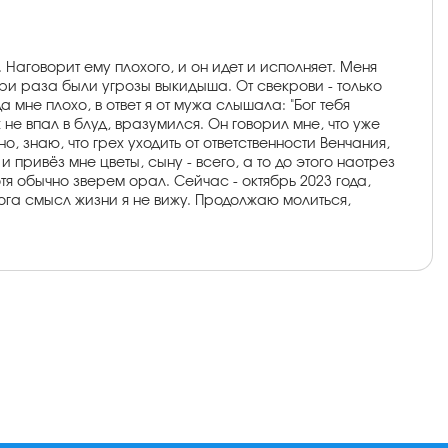
Наговорит ему плохого, и он идет и исполняет. Меня
три раза были угрозы выкидыша. От свекрови - только
 мне плохо, в ответ я от мужа слышала: "Бог тебя
 не впал в блуд, вразумился. Он говорил мне, что уже
, знаю, что грех уходить от ответственности Венчания,
и привёз мне цветы, сыну - всего, а то до этого наотрез
отя обычно зверем орал. Сейчас - октябрь 2023 года,
ога смысл жизни я не вижу. Продолжаю молиться,