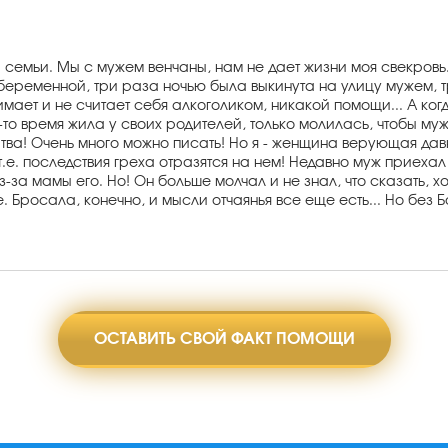
емьи. Мы с мужем венчаны, нам не дает жизни моя свекровь. 
чи беременной, три раза ночью была выкинута на улицу мужем, 
мает и не считает себя алкоголиком, никакой помощи... А когда
е-то время жила у своих родителей, только молилась, чтобы муж
итва! Очень много можно писать! Но я - женщина верующая давно
т.е. последствия греха отразятся на нем! Недавно муж приехал 
з-за мамы его. Но! Он больше молчал и не знал, что сказать, х
Бросала, конечно, и мысли отчаянья все еще есть... Но без Б
ОСТАВИТЬ СВОЙ ФАКТ ПОМОЩИ