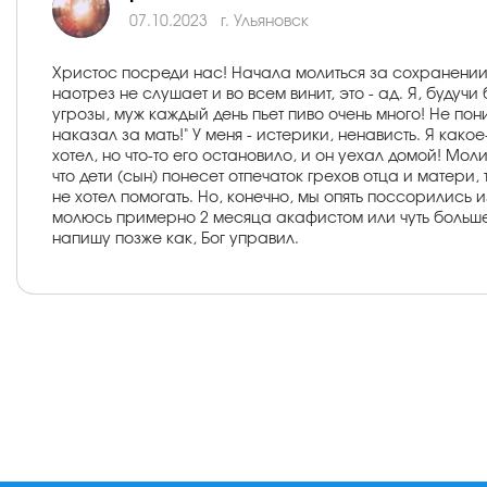
07.10.2023
г. Ульяновск
Христос посреди нас! Начала молиться за сохранении с
наотрез не слушает и во всем винит, это - ад. Я, буду
угрозы, муж каждый день пьет пиво очень много! Не пони
наказал за мать!" У меня - истерики, ненависть. Я како
хотел, но что-то его остановило, и он уехал домой! Мол
что дети (сын) понесет отпечаток грехов отца и матери, 
не хотел помогать. Но, конечно, мы опять поссорились и
молюсь примерно 2 месяца акафистом или чуть больше. 
напишу позже как, Бог управил.