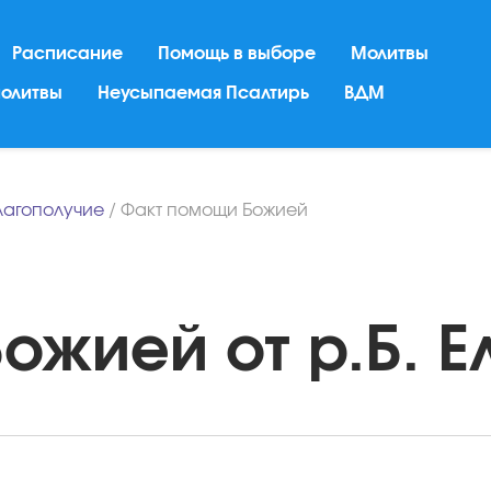
Расписание
Помощь в выборе
Молитвы
молитвы
Неусыпаемая Псалтирь
ВДМ
лагополучие
/
Факт помощи Божией
жией от р.Б. Ел