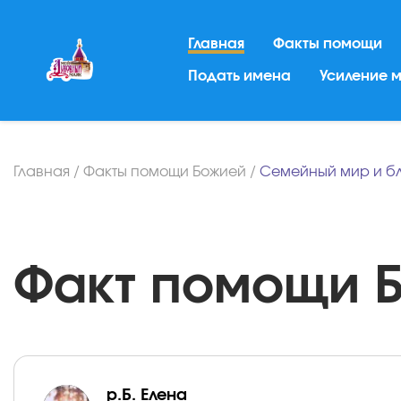
Главная
Факты помощи
Подать имена
Усиление 
Главная
/
Факты помощи Божией
/
Семейный мир и б
Факт помощи Бо
р.Б. Елена