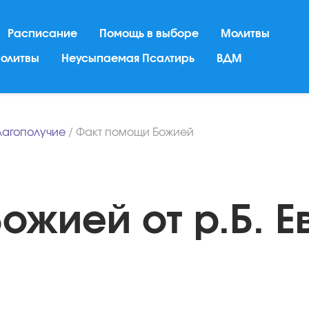
Расписание
Помощь в выборе
Молитвы
молитвы
Неусыпаемая Псалтирь
ВДМ
лагополучие
/
Факт помощи Божией
жией от р.Б. Е