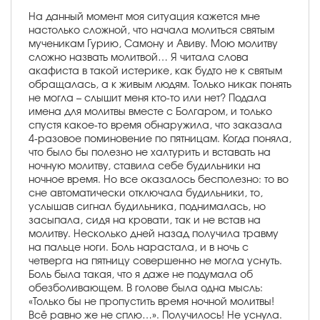
На данный момент моя ситуация кажется мне
настолько сложной, что начала молиться святым
мученикам Гурию, Самону и Авиву. Мою молитву
сложно назвать молитвой… Я читала слова
акафиста в такой истерике, как будто не к святым
обращалась, а к живым людям. Только никак понять
не могла – слышит меня кто-то или нет? Подала
имена для молитвы вместе с Болгаром, и только
спустя какое-то время обнаружила, что заказала
4-разовое поминовение по пятницам. Когда поняла,
что было бы полезно не халтурить и вставать на
ночную молитву, ставила себе будильники на
ночное время. Но все оказалось бесполезно: то во
сне автоматически отключала будильники, то,
услышав сигнал будильника, поднималась, но
засыпала, сидя на кровати, так и не встав на
молитву. Несколько дней назад получила травму
на пальце ноги. Боль нарастала, и в ночь с
четверга на пятницу совершенно не могла уснуть.
Боль была такая, что я даже не подумала об
обезболивающем. В голове была одна мысль:
«Только бы не пропустить время ночной молитвы!
Всё равно же не сплю…». Получилось! Не уснула.