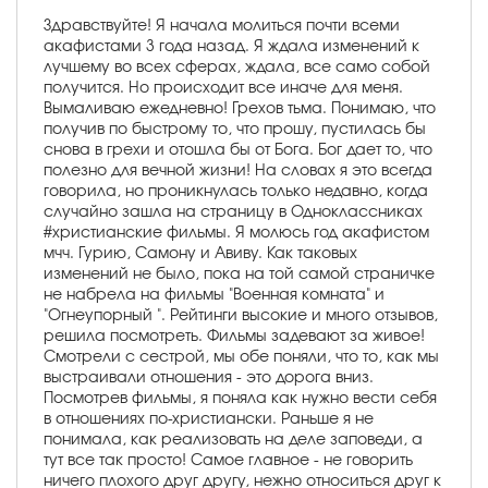
Здравствуйте! Я начала молиться почти всеми
акафистами 3 года назад. Я ждала изменений к
лучшему во всех сферах, ждала, все само собой
получится. Но происходит все иначе для меня.
Вымаливаю ежедневно! Грехов тьма. Понимаю, что
получив по быстрому то, что прошу, пустилась бы
снова в грехи и отошла бы от Бога. Бог дает то, что
полезно для вечной жизни! На словах я это всегда
говорила, но проникнулась только недавно, когда
случайно зашла на страницу в Одноклассниках
#христианские фильмы. Я молюсь год акафистом
мчч. Гурию, Самону и Авиву. Как таковых
изменений не было, пока на той самой страничке
не набрела на фильмы "Военная комната" и
"Огнеупорный ". Рейтинги высокие и много отзывов,
решила посмотреть. Фильмы задевают за живое!
Смотрели с сестрой, мы обе поняли, что то, как мы
выстраивали отношения - это дорога вниз.
Посмотрев фильмы, я поняла как нужно вести себя
в отношениях по-христиански. Раньше я не
понимала, как реализовать на деле заповеди, а
тут все так просто! Самое главное - не говорить
ничего плохого друг другу, нежно относиться друг к