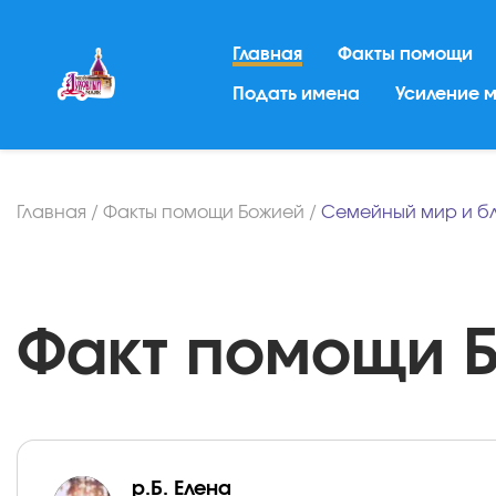
Главная
Факты помощи
Подать имена
Усиление 
Главная
/
Факты помощи Божией
/
Семейный мир и б
Факт помощи Бо
р.Б. Елена