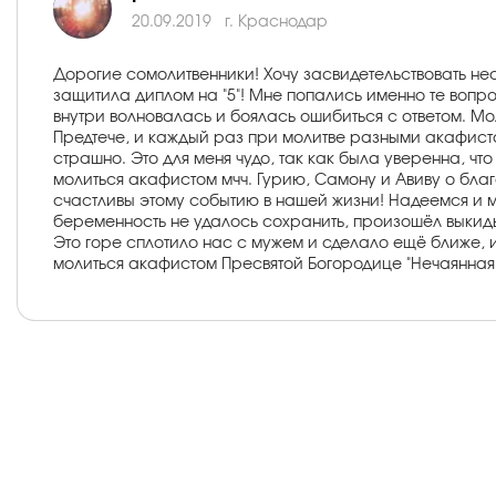
20.09.2019
г. Краснодар
Дорогие сомолитвенники! Хочу засвидетельствовать не
защитила диплом на "5"! Мне попались именно те вопр
внутри волновалась и боялась ошибиться с ответом. М
Предтече, и каждый раз при молитве разными акафиста
страшно. Это для меня чудо, так как была уверенна, чт
молиться акафистом мчч. Гурию, Самону и Авиву о благо
счастливы этому событию в нашей жизни! Надеемся и м
беременность не удалось сохранить, произошёл выкиды
Это горе сплотило нас с мужем и сделало ещё ближе, 
молиться акафистом Пресвятой Богородице "Нечаянная ра