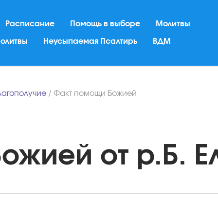
Расписание
Помощь в выборе
Молитвы
молитвы
Неусыпаемая Псалтирь
ВДМ
лагополучие
/
Факт помощи Божией
жией от р.Б. Ел