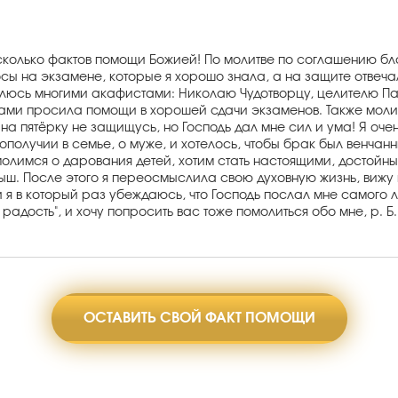
сколько фактов помощи Божией! По молитве по соглашению благ
осы на экзамене, которые я хорошо знала, а на защите отвеч
олюсь многими акафистами: Николаю Чудотворцу, целителю Пан
ми просила помощи в хорошей сдачи экзаменов. Также молила
о на пятёрку не защищусь, но Господь дал мне сил и ума! Я оч
получии в семье, о муже, и хотелось, чтобы брак был венчанн
олимся о дарования детей, хотим стать настоящими, достойн
ш. После этого я переосмыслила свою духовную жизнь, вижу к
и я в который раз убеждаюсь, что Господь послал мне самого
дость", и хочу попросить вас тоже помолиться обо мне, р. Б.
ОСТАВИТЬ СВОЙ ФАКТ ПОМОЩИ