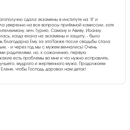
ополучно сдала экзамены в институте на "4" и
ала уверенно на все вопросы приёмной комиссии, хотя
телеимону, мчч. Гурию, Самону и Авиву, Иоанну
сь, когда ехала на экзамены и защиту, - было
ень благодарна Ему за это!Также после свадьбы стала
ым, - и через год мы с мужем венчались! Очень
ыми родителями, но, к сожалению, первую
акие есть проблемы во мне и что нужно исправлять.
 лучшего, мудрого и жертвенного мужа. Продолжаем
 Елене, чтобы Господь даровал нам деток!