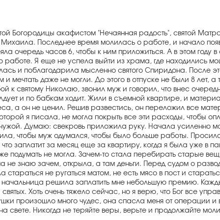
ой Богородицы акафистом "Нечаянная радость", святой Матрон
 Михаила. Последнее время молилась о работе, и начало появ
яла очередь часов 6, чтобы к ним приложиться. А в этом году 
о работе. Я еще не успела выйти из храма, где находились мо
валась и поблагодарила мысленно святого Спиридона. После эт
 и мечтать даже не могли. До этого в отпуске не были 8 лет, а
ой к святому Николаю, звонил муж и говорил, что внес очеред
лдует и по бабкам ходит. Жили в съемной квартире, и материа
са, а он не ценил. Решив развестись, он переложил все матер
 которой я писала, не могла покрыть все эти расходы, чтобы о
 чужой. Думаю: свекровь приложила руку. Начала усиленно мо
ла, чтобы муж одумался, чтобы было больше работы. Просила,
, что заплатит за месяц еще за квартиру, когда я была уже в па
аже подумать не могла. Зачем-то стала перебирать старые вещ
ма не знаю зачем, открыла, а там деньги. Перед судом о разв
 стараться не ругаться матом, не есть мясо в пост и старатьс
 начальница решила заплатить мне небольшую премию. Каждый 
вятых. Хоть очень тяжело сейчас, но я верю, что Бог все управ
ушки произошло много чудес, она спасла меня от операции и в
 свете. Никогда не теряйте веры, верьте и продолжайте молит