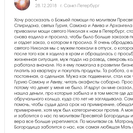
28.12.2018
г. Санкт-Петербург
Хочу рассказать о Божьей помощи по молитвам Пресвят
Спиридона, святых Гурия, Самона и Авива и Архангела
привозили мощи святого Николая к нам в Петербург, сто
снова ездила и просила, чтобы было больше заказов п
и отдает заказ, о котором я просила. Я очень обрадо
святого Николая мы с мужем поехали в отпуск, о котором
после того как я ходила в храм и обращалась с просьб
жизненная ситуация, муж подал на развод, свекровь ко
работала вначале. Но я ему помогала в развитии бизне
платить за квартиру и покупать продукты. Та работа, о
постоянная, а сдельная. Мужа как подменили, стал как
Гурию Самону и Авиву, читать акафисты соборно. Проси
потому что денег у меня не было. И вдруг он мне сказал
нашла деньги, про которые забыла и в том месте где д
обручального кольца, куда сто лет не заглядывала. Са
помочь, чтобы судья дала срок на примирение, обещала
примирение, хотя муж был категорически против. А моя
и заботится о нас по молитвам Пресвятой Богородицы и с
вера все больше укрепляется. По молитвам св. Матрон
Богородица заботится о нас, как самая любящая Мать на