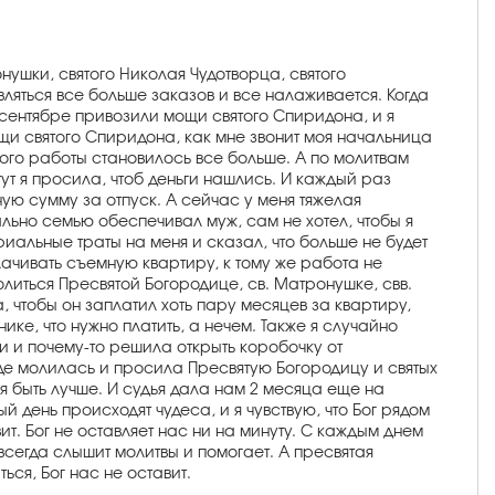
ушки, святого Николая Чудотворца, святого
ляться все больше заказов и все налаживается. Когда
в сентябре привозили мощи святого Спиридона, и я
щи святого Спиридона, как мне звонит моя начальница
ого работы становилось все больше. А по молитвам
 тут я просила, чтоб деньги нашлись. И каждый раз
ную сумму за отпуск. А сейчас у меня тяжелая
льно семью обеспечивал муж, сам не хотел, чтобы я
иальные траты на меня и сказал, что больше не будет
плачивать съемную квартиру, к тому же работа не
литься Пресвятой Богородице, св. Матронушке, свв.
 чтобы он заплатил хоть пару месяцев за квартиру,
нике, что нужно платить, а нечем. Также я случайно
и и почему-то решила открыть коробочку от
оде молилась и просила Пресвятую Богородицу и святых
я быть лучше. И судья дала нам 2 месяца еще на
день происходят чудеса, и я чувствую, что Бог рядом
ит. Бог не оставляет нас ни на минуту. С каждым днем
сегда слышит молитвы и помогает. А пресвятая
ься, Бог нас не оставит.