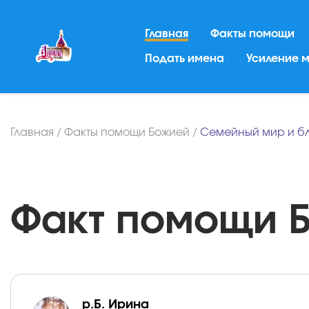
Главная
Факты помощи
Подать имена
Усиление 
Главная
/
Факты помощи Божией
/
Семейный мир и б
Факт помощи Бо
р.Б. Ирина