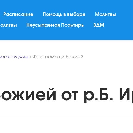
Расписание
Помощь в выборе
Молитвы
молитвы
Неусыпаемая Псалтирь
ВДМ
лагополучие
/
Факт помощи Божией
жией от р.Б. И