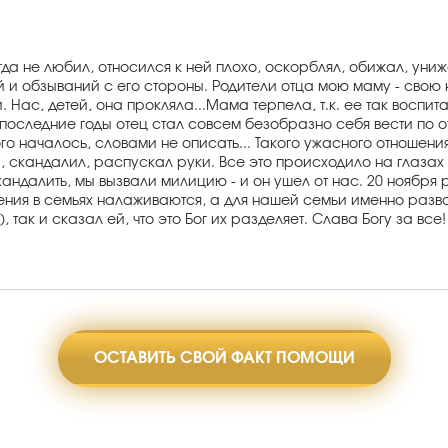
да не любил, относился к ней плохо, оскорблял, обижал, унижа
и обзываний с его стороны. Родители отца мою маму - свою 
 Нас, детей, она прокляла...Мама терпела, т.к. ее так воспит
в последние годы отец стал совсем безобразно себя вести по
ого началось, словами не описать... Такого ужасного отношени
а, скандалил, распускал руки. Все это происходило на глаза
кандалить, мы вызвали милицию - и он ушел от нас. 20 ноября
ния в семьях налаживаются, а для нашей семьи именно разво
 так и сказал ей, что это Бог их разделяет. Слава Богу за в
ОСТАВИТЬ СВОЙ ФАКТ ПОМОЩИ