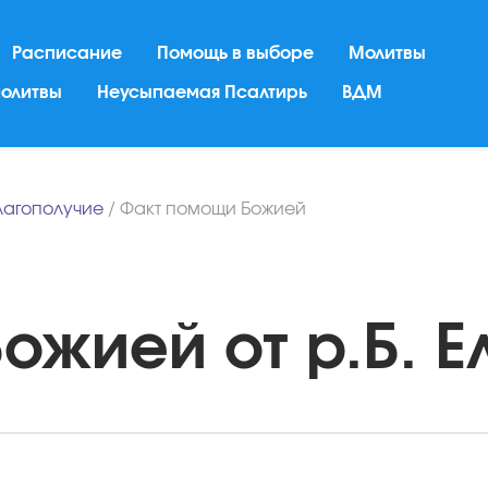
Расписание
Помощь в выборе
Молитвы
молитвы
Неусыпаемая Псалтирь
ВДМ
лагополучие
/
Факт помощи Божией
жией от р.Б. Ел