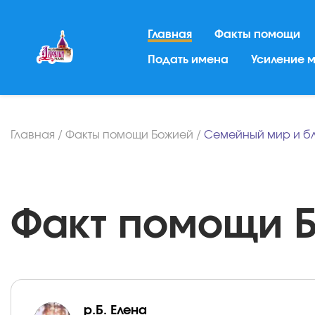
Главная
Факты помощи
Подать имена
Усиление 
Главная
/
Факты помощи Божией
/
Семейный мир и б
Факт помощи Бо
р.Б. Елена