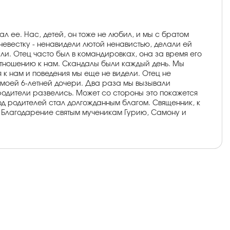
л ее. Нас, детей, он тоже не любил, и мы с братом
невестку - ненавидели лютой ненавистью, делали ей
али. Отец часто был в командировках, она за время его
 отношению к нам. Скандалы были каждый день. Мы
я к нам и поведения мы еще не видели. Отец не
х моей 6-летней дочери. Два раза мы вызывали
 родители развелись. Может со стороны это покажется
д родителей стал долгожданным благом. Священник, к
се! Благодарение святым мученикам Гурию, Самону и