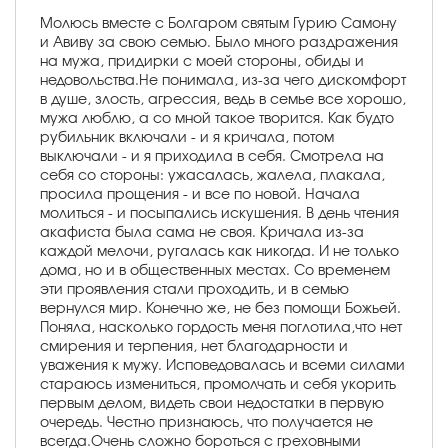
Молюсь вместе с Болгаром святым Гурию Самону
и Авиву за свою семью. Было много раздражения
на мужа, придирки с моей стороны, обиды и
недовольства.Не понимала, из-за чего дискомфорт
в душе, злость, агрессия, ведь в семье все хорошо,
мужа люблю, а со мной такое творится. Как будто
рубильник включали - и я кричала, потом
выключали - и я приходила в себя. Смотрела на
себя со стороны: ужасалась, жалела, плакала,
просила прощения - и все по новой. Начала
молиться - и посыпались искушения. В день чтения
акафиста была сама не своя. Кричала из-за
каждой мелочи, ругалась как никогда. И не только
дома, но и в общественных местах. Со временем
эти проявления стали проходить, и в семью
вернулся мир. Конечно же, не без помощи Божьей.
Поняла, насколько гордость меня поглотила,что нет
смирения и терпения, нет благодарности и
уважения к мужу. Исповедовалась и всеми силами
стараюсь измениться, промолчать и себя укорить
первым делом, видеть свои недостатки в первую
очередь. Честно признаюсь, что получается не
всегда.Очень сложно бороться с греховными