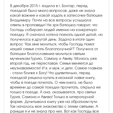
В декабре 2015 г. ездила в г. Болгар, перед
поездкой было много вопросов, даже не знала
какой важнее и какой задать в записочке батюшке
Владимиру. Почти на все вопросы услышала
ответы в проповеди! Не зря батюшка говорит, что
Господь собирает людей именно на конкретную
поездку. Я сначала хотела поехать одной датой, но
получилось в другой день. Задала в итоге один
вопрос "Как мне молиться, чтобы Господь помог
нашей семье стать благополучной?" Получила от
батюшки благословение молиться святым
мученикам Гурию, Самону и Авиву. Молюсь уже
второй год, не переставая. Семья меняется до
неузнаваемости! И я, и муж, и дети. Самое главное
- стали ближе к Богу! Что удивительно, перед
поездкой решила купить в иконной лавке книгу,
чтобы в поезде почитать. О чем книга, не было
времени до самой поездки прочитать, открыла ее
только в поезде. А она, оказывается, про святых
Гурия, Самона и Авива! Только в литературной
форме. Дочитывала книгу уже на обратном пути.
Так началось мое знакомство с этими святыми. А
раньше я и не знала про них. Вот как Господь все