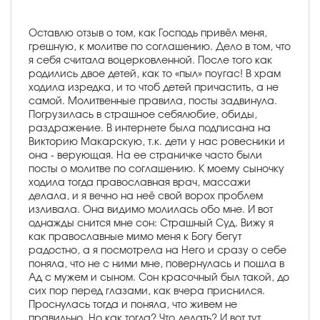
Оставлю отзыв о том, как Господь привёл меня,
грешную, к молитве по соглашению. Дело в том, что
я себя считала воцерковленной. После того как
родились двое детей, как то «пыл» поугас! В храм
ходила изредка, и то чтоб детей причастить, а не
самой. Молитвенные правила, посты задвинула.
Погрузилась в страшное себялюбие, обиды,
раздражение. В интернете была подписана на
Викторию Макарскую, т.к. дети у нас ровесники и
она - верующая. На ее страничке часто были
посты о молитве по соглашению. К моему сыночку
ходила тогда православная врач, массажи
делала, и я вечно на неё свой ворох проблем
изливала. Она видимо молилась обо мне. И вот
однажды снится мне сон: Страшный Суд. Вижу я
как православные мимо меня к Богу бегут
радостно, а я посмотрела на Него и сразу о себе
поняла, что не с ними мне, повернулась и пошла в
Ад с мужем и сыном. Сон красочный был такой, до
сих пор перед глазами, как вчера приснился.
Проснулась тогда и поняла, что живем не
правильно. Но как тогда? Что делать? И вот тут