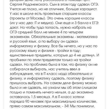
Сергия Радонежского. Сын в этом году сдавал ОГЭ.
Учится не плохо, но не отличник, больше хорошист.
У нас в школе есть проектные старшие классы
(проекты от Москвы). Это очень хорошие классы
(их у нас два: IT и медиа). Они еще и 3 балла к ЕГЭ
дают. Но чтобы туда попасть, нужно набрать на
ОГЭ средний балл не менее 4 по четырем
экзаменам. Обязательные экзамены - математика
и русский язык, а по выбору он сдавал
информатику и физику. Все бы ничего, но у нас по
русскому языку и физике - тройки в году;
единственные предметы, которые до 4 не дотянул. И
пробники по этим предметам только на тройки
сдавал. Но проблема была в том, что физику он не
собирался выбирать, нас учитель ввел в
заблуждение, что в IT-класс надо обязательно и
физику, и информатику сдавать, поэтому физику
пришлось выбрать. На самом деле физику можно
было и не сдавать, но узнали мы об этом слишком
поздно и поменять ничего нельзя, а до экзамена
оставалось 1,5 месяца. А в IT-класс хотели
порядка 90 человек при максимально количестве,
прямо самом максимальном, - 34! Мы понимали,