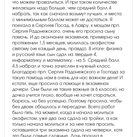
что можем провалиться. И при таком количестве
желающих надо больше, чем средний балл 4
набрать, так как сначала возьмут лучших, и места
с минимальным баллом может не достаться. Я
поехала в Сергиев Посад, в Лавру, к мощам прп.
Сергия Радонежского, очень его просила сыну
помочь. И до окончания экзаменов, примерно на
протяжении 1,5 месяцев, молилась акафистом
святому (не каждый день, правда). В итоге: физика
и русский язык сын сдал на твердые 4,
информатику и математику - на 5. Средний балл
4,5 набрал и точно зачислен в нужный класс.
Благодарю прп. Сергия Радонежского и Господа за
такую помощь нам в очень для нас важном деле! И
кстати, еще просила о помощи в экзаменах
дочери. Они были не такие важные (в 6 классе), но
дочка учится плохо, вообще не хочет стараться,
борюсь, но без успешно. Поэтому просила, чтобы
без двоек обошлось и пересдачи. Всего работ
было пять. На момент, когда я начала молиться
акафистом, уже два она сдала на тройки, а как
только начала молиться и за нее тоже просить,
оставшиеся три экзамена сдала на четверки, хотя
это были самые сложные. Дочь прошла в