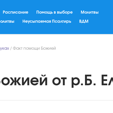
Расписание
Помощь в выборе
Молитвы
молитвы
Неусыпаемая Псалтирь
ВДМ
ауках
/
Факт помощи Божией
жией от р.Б. Ел