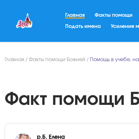
Главная
Факты помощи
Подать имена
Усиление 
Главная
/
Факты помощи Божией
/
Помощь в учебе, н
Факт помощи Бо
р.Б. Елена