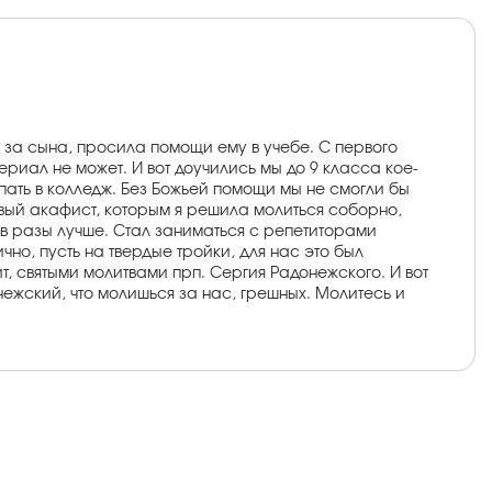
ь за сына, просила помощи ему в учебе. С первого
риал не может. И вот доучились мы до 9 класса кое-
тупать в колледж. Без Божьей помощи мы не смогли бы
рвый акафист, которым я решила молиться соборно,
а в разы лучше. Стал заниматься с репетиторами
чно, пусть на твердые тройки, для нас это был
т, святыми молитвами прп. Сергия Радонежского. И вот
нежский, что молишься за нас, грешных. Молитесь и