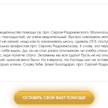
свидетельство помощи св. прп. Сергия Радонежского. Молилас
 покладистый, но очень медлительный, быстро схватывать мате
т не легкий, надо как-то заканчивать школу, сдавать ОГЭ, пос
а сына акафистом прп. Сергию Радонежскому. К слову, это пе
 себя ждать. Да, он не стал резко отличником, но учеба стал
, еще полегче стало. Экзамены мы все сдали! Пусть не на отли
ий, шансов мало было. Но я верила, что Господь нас не остави
торую хотели. Слава Тебе, Боже! Благодарю, прп. Сергий Радо
ОСТАВИТЬ СВОЙ ФАКТ ПОМОЩИ