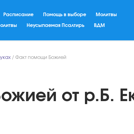
Расписание
Помощь в выборе
Молитвы
молитвы
Неусыпаемая Псалтирь
ВДМ
ауках
/
Факт помощи Божией
ожией от р.Б. Е