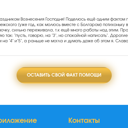
раздником Вознесения Господня! Поделюсь ещё одним фактом п
ежского (уже год, как молюсь вместе с Болгаром) потихоньку
евочку, сильно переживала, т.к ещё много работы над этим. Пр
ю так: "пусть, говорю, на "3", но спокойной написать". Дороги
на "4" и"5", а раньше не могла и думать даже об этом я. Слав
ОСТАВИТЬ СВОЙ ФАКТ ПОМОЩИ
риложение
Контакты