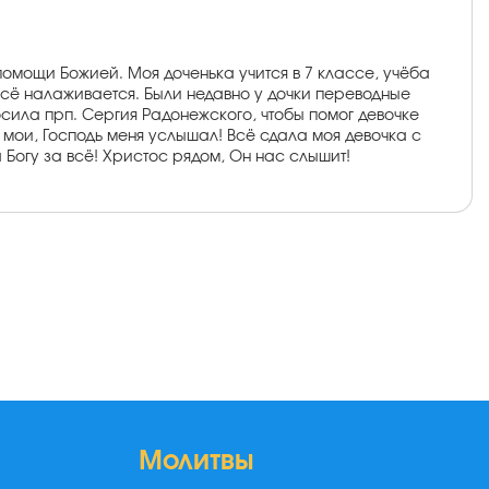
омощи Божией. Моя доченька учится в 7 классе, учёба
 всё налаживается. Были недавно у дочки переводные
осила прп. Сергия Радонежского, чтобы помог девочке
е мои, Господь меня услышал! Всё сдала моя девочка с
а Богу за всё! Христос рядом, Он нас слышит!
Молитвы