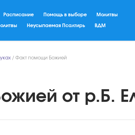
Расписание
Помощь в выборе
Молитвы
молитвы
Неусыпаемая Псалтирь
ВДМ
ауках
/
Факт помощи Божией
жией от р.Б. Ел