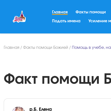
Главная
Факты помощи
Подать имена
Усиление 
Главная
/
Факты помощи Божией
/
Помощь в учебе, н
Факт помощи Бо
р.Б. Елена