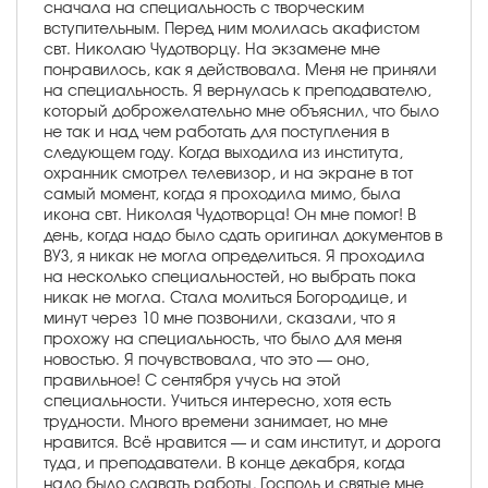
сначала на специальность с творческим
вступительным. Перед ним молилась акафистом
свт. Николаю Чудотворцу. На экзамене мне
понравилось, как я действовала. Меня не приняли
на специальность. Я вернулась к преподавателю,
который доброжелательно мне объяснил, что было
не так и над чем работать для поступления в
следующем году. Когда выходила из института,
охранник смотрел телевизор, и на экране в тот
самый момент, когда я проходила мимо, была
икона свт. Николая Чудотворца! Он мне помог! В
день, когда надо было сдать оригинал документов в
ВУЗ, я никак не могла определиться. Я проходила
на несколько специальностей, но выбрать пока
никак не могла. Стала молиться Богородице, и
минут через 10 мне позвонили, сказали, что я
прохожу на специальность, что было для меня
новостью. Я почувствовала, что это — оно,
правильное! С сентября учусь на этой
специальности. Учиться интересно, хотя есть
трудности. Много времени занимает, но мне
нравится. Всё нравится — и сам институт, и дорога
туда, и преподаватели. В конце декабря, когда
надо было сдавать работы, Господь и святые мне