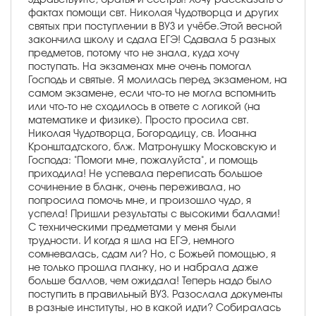
фактах помощи свт. Николая Чудотворца и других
святых при поступлении в ВУЗ и учёбе.Этой весной
закончила школу и сдала ЕГЭ! Сдавала 5 разных
предметов, потому что не знала, куда хочу
поступать. На экзаменах мне очень помогал
Господь и святые. Я молилась перед экзаменом, на
самом экзамене, если что-то не могла вспомнить
или что-то не сходилось в ответе с логикой (на
математике и физике). Просто просила свт.
Николая Чудотворца, Богородицу, св. Иоанна
Кронштадтского, блж. Матронушку Московскую и
Господа: "Помоги мне, пожалуйста", и помощь
приходила! Не успевала переписать большое
сочинение в бланк, очень переживала, но
попросила помочь мне, и произошло чудо, я
успела! Пришли результаты с высокими баллами!
С техническими предметами у меня были
трудности. И когда я шла на ЕГЭ, немного
сомневалась, сдам ли? Но, с Божьей помощью, я
не только прошла планку, но и набрала даже
больше баллов, чем ожидала! Теперь надо было
поступить в правильный ВУЗ. Разослала документы
в разные институты, но в какой идти? Собиралась