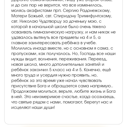
и до сих пор не верится, что все изменилось,
молясь акафистами прп. Сергию Радонежскому,
Матери Божьей, свт. Спиридону Тримифунтскому,
свт. Николаю Чудотворцу за доченьку мою, с
которой в начальной школе было очень тяжело
осваивать гимназическую нагрузку, и нам никак не
удавалось вытянуть все предметы на 4 и 5, а
главное заинтересовать ребёнка в учебе.
Молились иногда вместе, но с основном я сама, с
пропусками, как получалось. Но, Господь все наши
нужды видит, волнения, переживания. Переезд,
новая школа, много дополнительных занятий и
ребёнок закончил 5 класс на 4 и 5. Конечно, ещё
много труда и усердия нужно проявить, но,
ребёнок за это время уже начал чувствовать
присутствие Бога и обращается сама напрямую..
Продолжаем молиться, верьте, любите жизнь и Бога
в ней. Это неизмеримое счастье, когда осознаешь,
что святые рядом с нами, помогают, берегут нас и
исцеляют наши души!