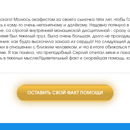
ого! Молюсь акафистом за своего сыночка пяти лет, чтобы Го
ь к кому-то очень непонятному и далёкому. Недавно потянуло
ере, со строгой внутренней монашеской дисциплиной - сразу 
ремя был тяжелый груз, была очень большая, долго не проходя
чение, как будто выскочила заноза из сердца! На следующий 
и в отношении с близким человеком, и что в итоге обижаться 
. Я так поняла, что преподобный Сергий отчитал меня и показ
ь в тяжелых мыслях!Удивительный факт и скорейшая помощь, к
ОСТАВИТЬ СВОЙ ФАКТ ПОМОЩИ