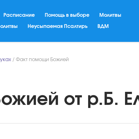
Расписание
Помощь в выборе
Молитвы
молитвы
Неусыпаемая Псалтирь
ВДМ
ауках
/
Факт помощи Божией
жией от р.Б. Ел