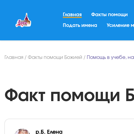
Главная
Факты помощи
Подать имена
Усиление 
Главная
/
Факты помощи Божией
/
Помощь в учебе, н
Факт помощи Бо
р.Б. Елена