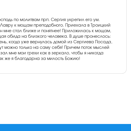
сподь по молитвам прп. Сергия укрепил его ум.
 в Лавру к мощам преподобного. Приехала в Троицкий
он мне стал ближе и понятнее! Приложилась к мощам,
щая обида на близкого человека. В душе пронеслось:
день, когда уже вернулась домой из Сергиева Посада,
тут можно только на саму себя! Причем поток мыслей
ал мне мои грехи как в зеркало, чтобы я никогда
ак же я благодарна за милость Божию!