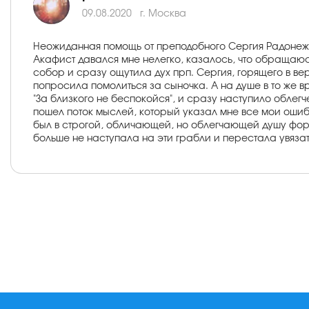
09.08.2020
г. Москва
Неожиданная помощь от преподобного Сергия Радонежск
Акафист давался мне нелегко, казалось, что обращаюс
собор и сразу ощутила дух прп. Сергия, горящего в в
попросила помолиться за сыночка. А на душе в то же в
"За близкого не беспокойся", и сразу наступило облег
пошел поток мыслей, который указал мне все мои ошибк
был в строгой, обличающей, но облегчающей душу форме
больше не наступала на эти грабли и перестала увязат