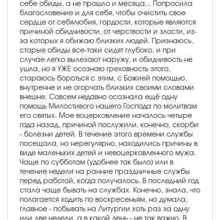
себе обиды, а не прошло и месяца... Попросила
благословение и для себя, чтобы очистить свое
сердце от себялюбия, гордости, которые являются
причиной обидчивости, от черствости и злости, из-
за которых я обижаю близких людей. Признаюсь,
старые обиды все-таки сидят глубоко, и при
случае легко вылезают наружу, и обидчивость не
ушла, но я УЖЕ осознаю греховность этого,
стараюсь бороться с этим, с Божией помощью,
внутренне и не огорчать близких своими словами
внешне. Совсем недавно осознала ещё одну
помощь Милостивого нашего Господа по молитвам
его святых. Мое воцерковление началось четыре
года назад, причиной послужили, конечно, скорби
- болезни детей. В течение этого времени службы
посещала, но нерегулярно, находились причины в
виде маленьких детей и невоцерковленного мужа.
Чаще по субботам (удобнее так было) или в
течение недели на ранние праздничные службы
перед работой, когда получалось. В последний год
стала чаще бывать на службах. Конечно, знала, что
полагается ходить по воскресеньям, но думала,
главное - побывать на Литургии хоть раз за одну
или две недели, а в какой день - не так важно. В