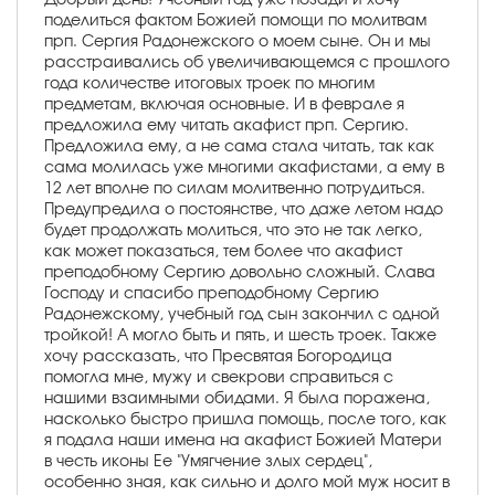
поделиться фактом Божией помощи по молитвам
прп. Сергия Радонежского о моем сыне. Он и мы
расстраивались об увеличивающемся с прошлого
года количестве итоговых троек по многим
предметам, включая основные. И в феврале я
предложила ему читать акафист прп. Сергию.
Предложила ему, а не сама стала читать, так как
сама молилась уже многими акафистами, а ему в
12 лет вполне по силам молитвенно потрудиться.
Предупредила о постоянстве, что даже летом надо
будет продолжать молиться, что это не так легко,
как может показаться, тем более что акафист
преподобному Сергию довольно сложный. Слава
Господу и спасибо преподобному Сергию
Радонежскому, учебный год сын закончил с одной
тройкой! А могло быть и пять, и шесть троек. Также
хочу рассказать, что Пресвятая Богородица
помогла мне, мужу и свекрови справиться с
нашими взаимными обидами. Я была поражена,
насколько быстро пришла помощь, после того, как
я подала наши имена на акафист Божией Матери
в честь иконы Ее "Умягчение злых сердец",
особенно зная, как сильно и долго мой муж носит в