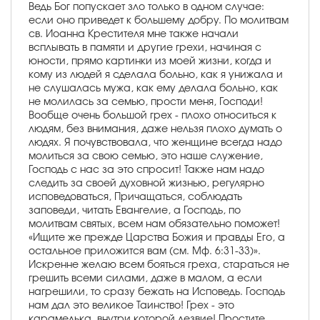
Ведь Бог попускает зло только в одном случае:
если оно приведет к большему добру. По молитвам
св. Иоанна Крестителя мне также начали
всплывать в памяти и другие грехи, начиная с
юности, прямо картинки из моей жизни, когда и
кому из людей я сделала больно, как я унижала и
не слушалась мужа, как ему делала больно, как
не молилась за семью, прости меня, Господи!
Вообще очень большой грех - плохо относиться к
людям, без внимания, даже нельзя плохо думать о
людях. Я почувствовала, что женщине всегда надо
молиться за свою семью, это наше служение,
Господь с нас за это спросит! Также нам надо
следить за своей духовной жизнью, регулярно
исповедоваться, Причащаться, соблюдать
заповеди, читать Евангелие, а Господь, по
молитвам святых, всем нам обязательно поможет!
«Ищите же прежде Царства Божия и правды Его, а
остальное приложится вам (см. Мф. 6:31-33)».
Искренне желаю всем бояться греха, стараться не
грешить всеми силами, даже в малом, а если
нагрешили, то сразу бежать на Исповедь. Господь
нам дал это великое Таинство! Грех - это
карамелька, внутри которой лезвие! Простите