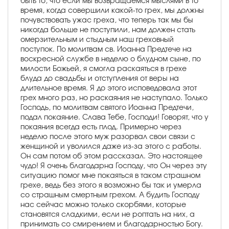
быть то, что если мы возвращаемся мыслями в то
время, когда совершили какой-то грех, мы должны
почувствовать ужас греха, что теперь так мы бы
никогда больше не поступили, нам должен стать
омерзительным и стыдным наш греховный
поступок. По молитвам св. Иоанна Предтече на
воскресной службе в неделю о блудном сыне, по
милости Божьей, я смогла раскаяться в грехе
блуда до свадьбы и отступления от веры на
длительное время. Я до этого исповедовала этот
грех много раз, но раскаяния не наступало. Только
Господь, по молитвам святого Иоанна Предтечи,
подал покаяние. Слава Тебе, Господи! Говорят, что у
покаяния всегда есть плод. Примерно через
неделю после этого муж разорвал свои связи с
женщиной и уволился даже из-за этого с работы.
Он сам потом об этом рассказал. Это настоящее
чудо! Я очень благодарна Господу, что Он через эту
ситуацию помог мне покаяться в таком страшном
грехе, ведь без этого я возможно бы так и умерла
со страшным смертным грехом. А будить Господу
нас сейчас можно только скорбями, которые
становятся сладкими, если не роптать на них, а
принимать со смирением и благодарностью Богу.