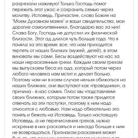
разрезали наживую! Только Господь помог
пережить этот ужас и сохранить семью через
молитву, Исповедь, Причастие, слово Божие на
"Моем Духовном маяке" и ваши свидетельства, мои
дорогие сомолитвенники, благодарю вас за них!
Слава Богу, Господь не допустил их физической
близости. Этот ад длился чуть больше года. Что я
поняла за это время: все, что нам приходится
терпеть от наших близких (мужей, детей), в этом
виноваты мы сами. Бесы воздействуют на нас за
наши нераскаянные грехи. Каждым своим грехом
мы выпускаем беса из ада, который потом через
любого человека нам мстит и делает больно.
Поэтому нам ни в коем случае нельзя обижаться на
наших ближних, они выступают как «проводники», а
причина - в нас самих. Плюс мы «подставляем»
своих ближних, которым потом также придется
отвечать за эти поступки, поэтому к ним надо
относится с любовью. Нам надо обязательно это
понять и бежать на Исповедь. Только настоящую
Исповедь, а не перечисление грехов, нужно
искренне в них раскаяться и никогда больше к ним
не возвращаться. Признаком раскаяния может