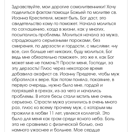
Здравствуйте, мои дорогие сомолитвенники! Хочу
поделиться фактом помощи Божьей по молитве св.
Иоанна Крестителя, может быть, Бог даст, это
свидетельство кому-то поможет. Начала молиться
по соглашению, когда в жизни, как у многих,
посыпались проблемы. Молиться начала за мужа,
страдающего серьезными пороками, без
смирения, по дерзости и гордости, с мыслями: «ну
все, сил больше нет никаких, буду молиться, Бог
ведь мне обязательно поможет», это же я, как Бог
может мне не помочь?! Прости меня, Господи, за
эту дерзость! Плюс через некоторое время
добавила акафист св. Иоанну Предтече, чтобы муж
обратился к вере. Как потом поняла, покаяние, в
первую очередь, нужно было мне, гордой и
погрязшей в грехах, из-за чего и начались
проблемы. В итоге бесы стали мстить мне очень
серьезно. Страсти мужа усилились в очень много
раз, плюс ко всему прочему муж, с которым мы
прожили в любви 11 лет, увлекся коллегой. Это
было для меня как гром среди ясного неба. Боль
эта не сравнима с физической болью, она
намного ужаснее и больнее. Мое сердце